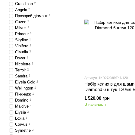
Grandioso
2
Angela
2
Прозорий діамант
1
Cuvee
2
Milvus
1
Primeur
3
Skyline
1
Vinifera
2
Claudia
3
Dover
1
Nicolette
1
Terroir
2
Sandra
2
Артикул: 1KD27/0/99T41/120
Elysia Gold
2
Набір келихів для шамп
Wellington
1
Diamond 6 штук 120мл 
Пінк-едж
1
1 520.00 грн
Domino
1
В наявності
Maldive
4
Elysia
2
Loxia
1
Corvus
1
Symetrie
2