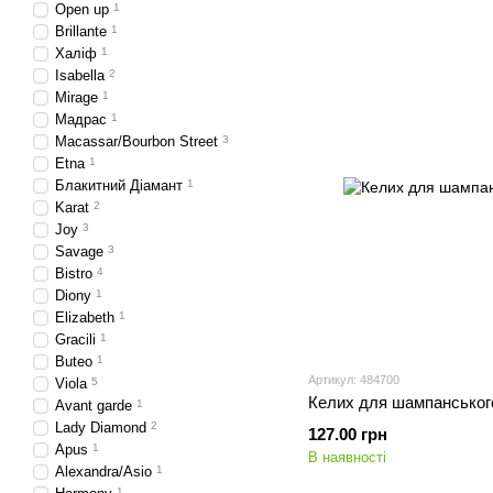
Open up
1
Brillante
1
Халіф
1
Isabella
2
Mirage
1
Мадрас
1
Macassar/Bourbon Street
3
Etna
1
Блакитний Діамант
1
Karat
2
Joy
3
Savage
3
Bistro
4
Diony
1
Elizabeth
1
Gracili
1
Buteo
1
Артикул: 484700
Viola
5
Келих для шампанськог
Avant garde
1
Lady Diamond
2
127.00 грн
Apus
1
В наявності
Alexandra/Asio
1
1