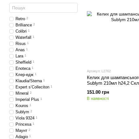
Retro
2
Brilliance
2
Colibri
1
Waterfall
1
Risus
1
Anas
1
Lara
1
Sheffield
1
Enoteca
1
Артикул: L2762
Клер-едж
1
Келих для шампанськог
Klaudia/Sterna
1
Sublym 210мл h24,2 Ск
Expert s’Colleciton
1
151.00 грн
Mineral
2
В наявності
Imperial Plus
1
Kouros
1
Sublym
2
Viola 9324
1
Princesa
1
Маунт
2
Adagio
1