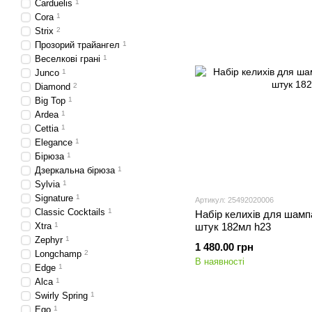
Carduelis
1
Cora
1
Strix
2
Прозорий трайангел
1
Веселкові грані
1
Junco
1
Diamond
2
Big Top
1
Ardea
1
Cettia
1
Elegance
1
Бірюза
1
Дзеркальна бірюза
1
Sylvia
1
Signature
1
Артикул: 25492020006
Classic Cocktails
1
Набір келихів для шамп
Xtra
1
штук 182мл h23
Zephyr
1
1 480.00 грн
Longchamp
2
В наявності
Edge
1
Alca
1
Swirly Spring
1
Ego
1