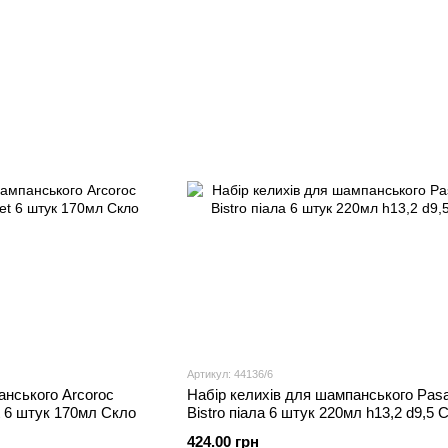
Артикул: 44136/6
анського Arcoroc
Набір келихів для шампанського Pas
t 6 штук 170мл Скло
Bistro піала 6 штук 220мл h13,2 d9,5 
424.00 грн