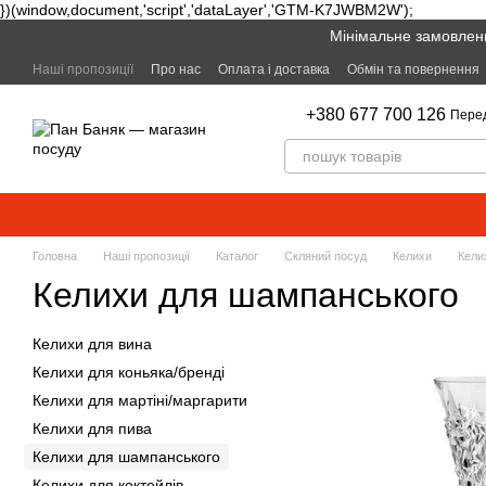
})(window,document,'script','dataLayer','GTM-K7JWBM2W');
Перейти к основному контенту
Мінімальне замовленн
Наші пропозиції
Про нас
Оплата і доставка
Обмін та повернення
+380 677 700 126
Пере
Головна
Наші пропозиції
Каталог
Скляний посуд
Келихи
Кели
Келихи для шампанського
Келихи для вина
Келихи для коньяка/бренді
Келихи для мартіні/маргарити
Келихи для пива
Келихи для шампанського
Келихи для коктейлів