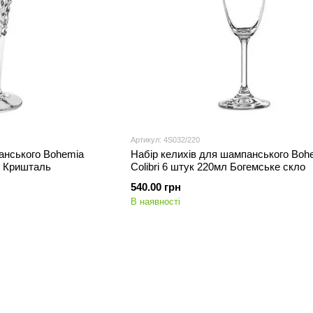
Артикул: 4S032/220
анського Bohemia
Набір келихів для шампанського Boh
л Кришталь
Colibri 6 штук 220мл Богемське скло
540.00 грн
В наявності