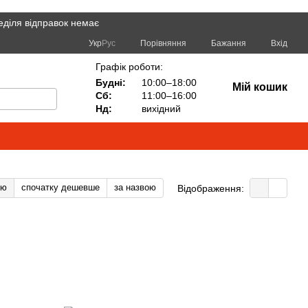
еділя відправок немає
Порівняння
Укр
Рус
Бажання
Вхід
Графік роботи:
Будні:
10:00–18:00
Мій кошик
Сб:
11:00–16:00
Нд:
вихідний
тю
спочатку дешевше
за назвою
Відображення: