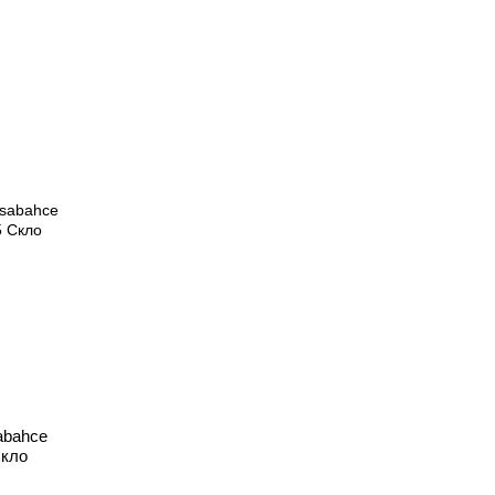
abahce
Скло