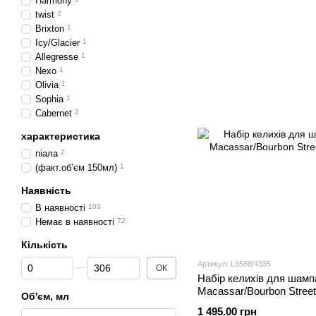
Harmony
twist
2
Brixton
1
Icy/Glacier
1
Allegresse
1
Nexo
1
Olivia
1
Sophia
1
Cabernet
2
характеристика
піала
2
(факт.об’єм 150мл)
1
Наявність
В наявності
103
Немає в наявності
72
Кількість
От Кількість
До Кількість
Артикул: L6588/4335
ОК
Набір келихів для шамп
Macassar/Bourbon Stree
Об'єм, мл
1 495.00 грн