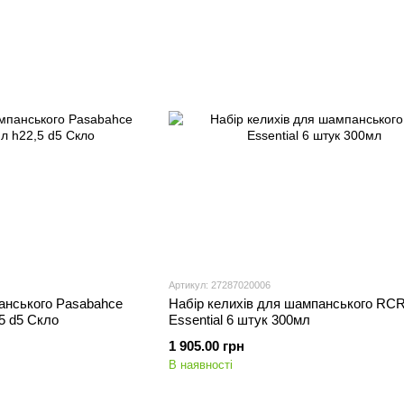
Артикул: 27287020006
анського Pasabahce
Набір келихів для шампанського RC
5 d5 Скло
Essential 6 штук 300мл
1 905.00 грн
В наявності