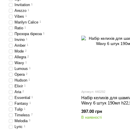
Invitation
1
Arezzo
1
Vibes
1
Marilyn Calice
1
Ratio
1
Прозора бірюза
1
Invino
1
Amber
1
Mode
2
Allegra
2
Wavy
1
Lumous
1
Opera
2
Hudson
1
Elixir
1
Aria
2
Артикул: 440292
Набір келихів для шамп
Essential
1
Wavy 6 штук 190мл h22,
Fantasy
1
Tulip
1
397.00 грн
Timeless
7
В наявності
Melodia
3
Lyric
1