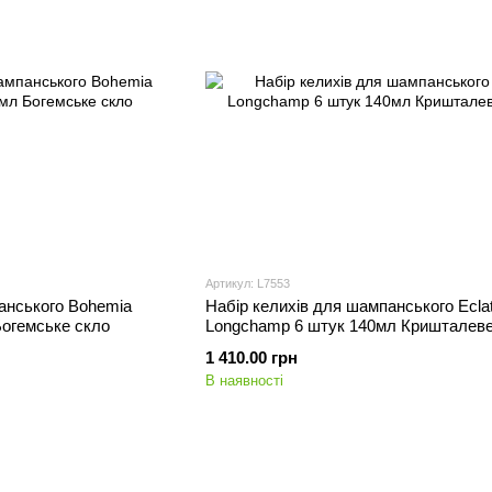
Артикул: L7553
анського Bohemia
Набір келихів для шампанського Ecla
Богемське скло
Longchamp 6 штук 140мл Кришталеве
1 410.00 грн
В наявності