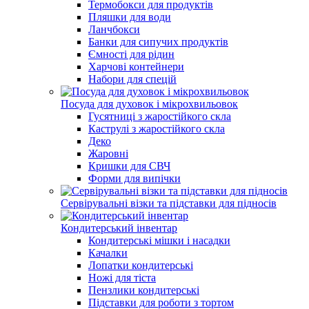
Термобокси для продуктів
Пляшки для води
Ланчбокси
Банки для сипучих продуктів
Ємності для рідин
Харчові контейнери
Набори для спецій
Посуда для духовок і мікрохвильовок
Гусятниці з жаростійкого скла
Каструлі з жаростійкого скла
Деко
Жаровні
Кришки для СВЧ
Форми для випічки
Сервірувальні візки та підставки для підносів
Кондитерський інвентар
Кондитерські мішки і насадки
Качалки
Лопатки кондитерські
Ножі для тіста
Пензлики кондитерські
Підставки для роботи з тортом