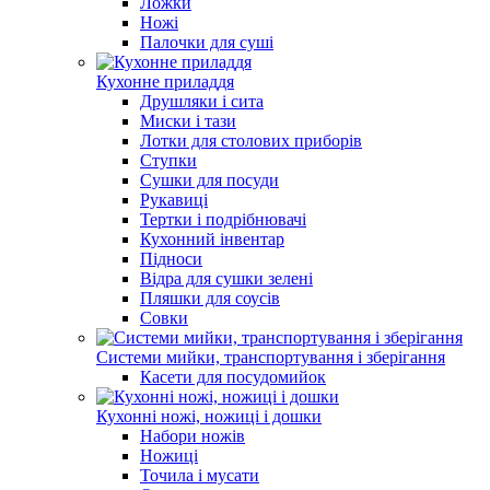
Ложки
Ножі
Палочки для суші
Кухонне приладдя
Друшляки і сита
Миски і тази
Лотки для столових приборів
Ступки
Сушки для посуди
Рукавиці
Тертки і подрібнювачі
Кухонний інвентар
Підноси
Відра для сушки зелені
Пляшки для соусів
Совки
Системи мийки, транспортування і зберігання
Касети для посудомийок
Кухонні ножі, ножиці і дошки
Набори ножів
Ножиці
Точила і мусати