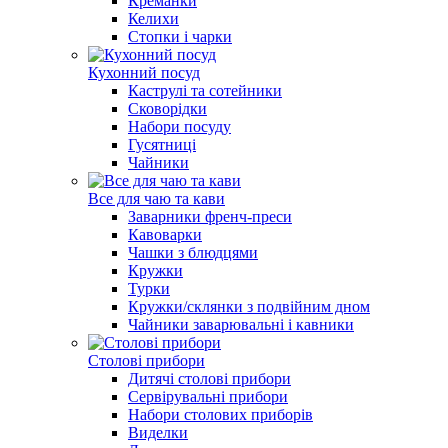
Креманки
Келихи
Стопки і чарки
Кухонний посуд
Каструлі та сотейники
Сковорідки
Набори посуду
Гусятниці
Чайники
Все для чаю та кави
Заварники френч-преси
Кавоварки
Чашки з блюдцями
Кружки
Турки
Кружки/склянки з подвійним дном
Чайники заварювальні і кавники
Столові прибори
Дитячі столові прибори
Сервірувальні прибори
Набори столових приборів
Виделки