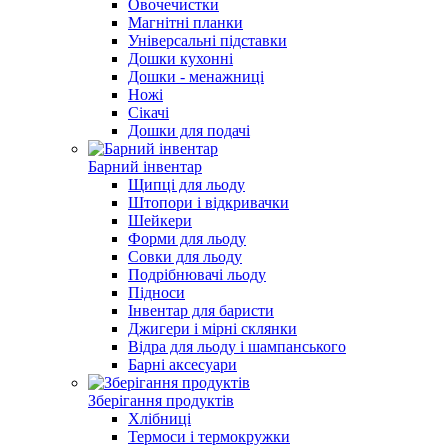
Овочечистки
Магнітні планки
Універсальні підставки
Дошки кухонні
Дошки - менажниці
Ножі
Сікачі
Дошки для подачі
Барний інвентар
Щипці для льоду
Штопори і відкривачки
Шейкери
Форми для льоду
Совки для льоду
Подрібнювачі льоду
Підноси
Інвентар для баристи
Джигери і мірні склянки
Відра для льоду і шампанського
Барні аксесуари
Зберігання продуктів
Хлібниці
Термоси і термокружки