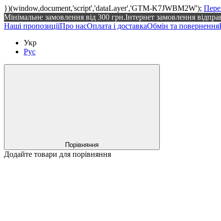
})(window,document,'script','dataLayer','GTM-K7JWBM2W');
Пере
Мінімальне замовлення від 300 грн.Інтернет замовлення відпра
Наші пропозиції
Про нас
Оплата і доставка
Обмін та повернення
Укр
Рус
Порівняння
Додайте товари для порівняння