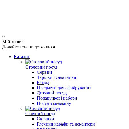
0
Мій кошик
Додайте товари до кошика
Каталог
Cтоловий посуд
Сервізи
Тарілки і салатники
Блюда
Предмети для сервірування
Дитячий посуд
Подарункові набори
Посуд з меламіну
Скляний посуд
Склянки
Глечики,карафи та декантери