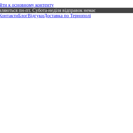
йти к основному контенту
вляються пн-пт. Субота-неділя відправок немає
Контакти
Блог
Відгуки
Доставка по Тернополі