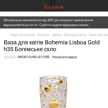
})(window,document,'script','dataLayer','GTM-K7JWBM2W');
Мінімальне замовлення від 300 грн.Інтернет замовлення
відправляються пн-пт. Субота-неділя відправок немає
Наші пропозиції
Каталог
Декор
Вази для квітів
Вази для кві
Ваза для квітів Bohemia Lisboa Gold
h35 Богемське скло
Артикул:
89C81/0/80J31/350
Написати відгук