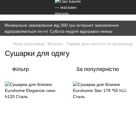
})(window,document,'script','dataLayer','GTM-K7JWBM2W');
Мінімальне замовлення від 300 грн.Інтернет замовлення
відправляються пн-пт. Субота-неділя відправок немає
Наші пропозиції
Каталог
Товари для чистоти та організації
Сушарки для одягу
Фільтр
За популярністю