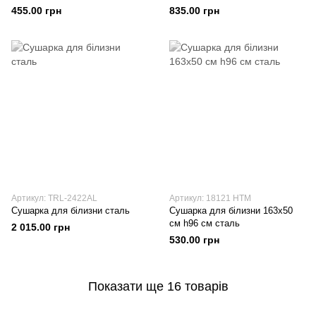
180х55 см h101 см сталь
455.00 грн
835.00 грн
Артикул: TRL-2422AL
Артикул: 18121 HTM
Сушарка для білизни сталь
Сушарка для білизни 163х50
см h96 см сталь
2 015.00 грн
530.00 грн
Показати ще 16 товарів