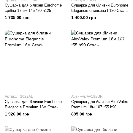
Артикул: 17009-Silver
Артикул: 1822AL-OL
Сушарка для білизни Eurohome
Сушарка для білизни Eurohome
срібна 17.5м 145 *20 h125
Elegancie оливкова h120 Сталь
1 735.00 грн
1 400.00 грн
Артикул: 2022AL
Артикул: AV18BSR
Сушарка для білизни Eurohome
Сушарка для білизни AlexValex
Elegancie Premium 16м Сталь
Premium 18м 107 *55 h90
Сталь
1 926.00 грн
895.00 грн