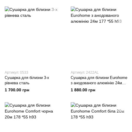
Артикул: 0533
Артикул: 2422AL
Сушарка для білизни 3-х
Сушарка для білизни Eurohome
рівнева сталь
з анодованого алюмінію 24м
177 *55 h93
1 700.00 грн
1 880.00 грн