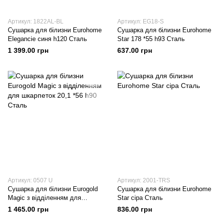
Артикул: 1822AL-BL
Артикул: EG18-S
Сушарка для білизни Eurohome
Сушарка для білизни Eurohome
Elegancie синя h120 Сталь
Star 178 *55 h93 Сталь
1 399.00 грн
637.00 грн
Артикул: 0507 U
Артикул: 2001-TRS
Сушарка для білизни Eurogold
Сушарка для білизни Eurohome
Magic з відділенням для
Star сіра Сталь
шкарпеток 20,1 *56 h90 Сталь
1 465.00 грн
836.00 грн