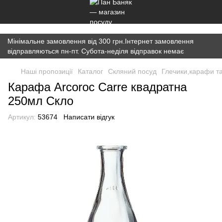
})(window,document,'script','dataLayer','GTM-K7JWBM2W');
Мінімальне замовлення від 300 грн.Інтернет замовлення
відправляються пн-пт. Субота-неділя відправок немає
Наші пропозиції
Каталог
Скляний посуд
Глечики,карафи т
Карафа Arcoroc Carre квадратна
250мл Скло
Артикул:
53674
Написати відгук