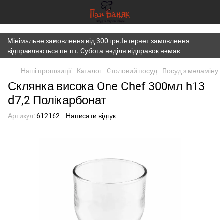
})(window,document,'script','dataLayer','GTM-K7JWBM2W');
Мінімальне замовлення від 300 грн.Інтернет замовлення
відправляються пн-пт. Субота-неділя відправок немає
Наші пропозиції
Каталог
Cтоловий посуд
Посуд з меламіну
Склянка висока One Chef 300мл h13
d7,2 Полікарбонат
Артикул:
612162
Написати відгук