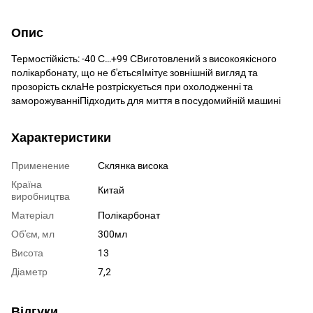
Опис
Термостійкість: -40 С…+99 СВиготовлений з високоякісного
полікарбонату, що не б'єтьсяІмітує зовнішній вигляд та
прозорість склаНе розтріскується при охолодженні та
заморожуванніПідходить для миття в посудомийній машині
Характеристики
Применение
Склянка висока
Країна
Китай
виробництва
Матеріал
Полікарбонат
Об'єм, мл
300мл
Висота
13
Діаметр
7,2
Відгуки