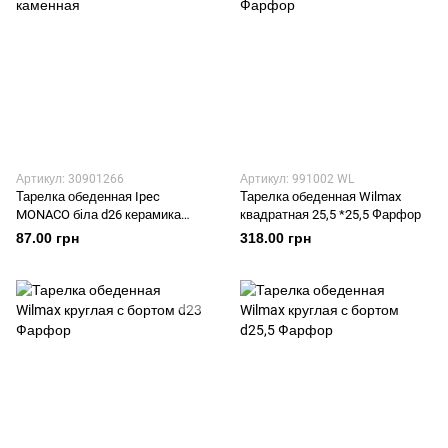
Артикул: 30901266
Артикул: 991002 WL
Тарелка обеденная Ipec
Тарелка обеденная Wilmax
MONACO біла d26 керамика
квадратная 25,5 *25,5 Фарфор
каменная
87.00 грн
318.00 грн