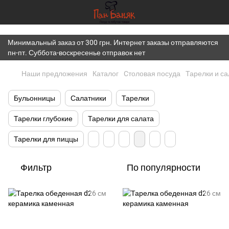
})(window,document,'script','dataLayer','GTM-K7JWBM2W');
Минимальный заказ от 300 грн. Интернет заказы отправляются
пн-пт. Суббота-воскресенье отправок нет
Наши предложения
Каталог
Cтоловая посуда
Тарелки и с
Бульонницы
Салатники
Тарелки
Тарелки глубокие
Тарелки для салата
Тарелки для пиццы
Фильтр
По популярности