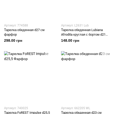
Артикул: 774588
Артикул: L2631 Lub
Тарелка обеденная d27 см
Тарелка обеденная Lubiana
фарфор
Afrodita круглая с бортом d21
Фарфор
298.00 грн
148.00 грн
Артикул: 740025
Артикул: 662205 WL
Тарелка FoREST Impulse d25,5
Тарелка обеденная d23 см