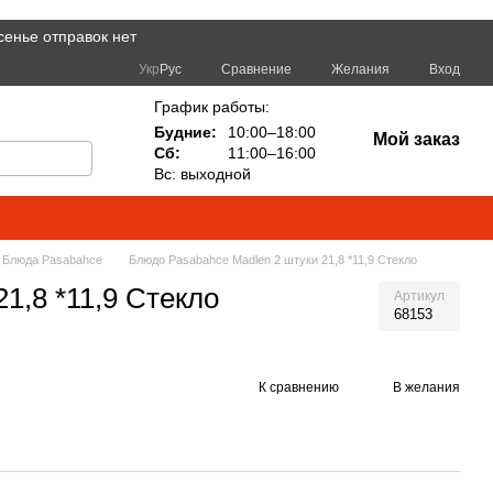
сенье отправок нет
Сравнение
Укр
Рус
Желания
Вход
График работы:
Будние:
10:00–18:00
Мой заказ
Сб:
11:00–16:00
Вс: выходной
Блюда Pasabahce
Блюдо Pasabahce Madlen 2 штуки 21,8 *11,9 Стекло
1,8 *11,9 Стекло
Артикул
68153
К сравнению
В желания