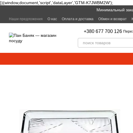
})(window,document,'script','dataLayer','GTM-K7JWBM2W');
Перейти к основному контенту
Минимальный заказ
Наши предложения
О нас
Оплата и доставка
Обмен и возврат
+380 677 700 126
Пере