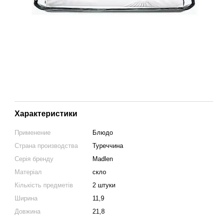
Характеристики
Применение
Блюдо
Страна производства
Туреччина
Серія бренду
Madlen
Матеріал
скло
Кількість предметів
2 штуки
Ширина
11,9
Довжина
21,8