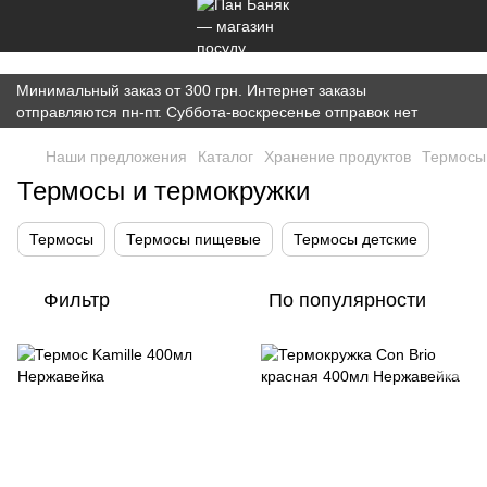
})(window,document,'script','dataLayer','GTM-K7JWBM2W');
Минимальный заказ от 300 грн. Интернет заказы
отправляются пн-пт. Суббота-воскресенье отправок нет
Наши предложения
Каталог
Хранение продуктов
Термосы
Термосы и термокружки
Термосы
Термосы пищевые
Термосы детские
Фильтр
По популярности