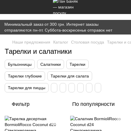
})(window,document,'script','dataLayer','GTM-K7JWBM2W');
Минимальный заказ от 300 грн. Интернет заказы
отправляются пн-пт. Суббота-воскресенье отправок нет
Наши предложения
Каталог
Cтоловая посуда
Тарелки и с
Тарелки и салатники
Бульонницы
Салатники
Тарелки
Тарелки глубокие
Тарелки для салата
Тарелки для пиццы
Фильтр
По популярности