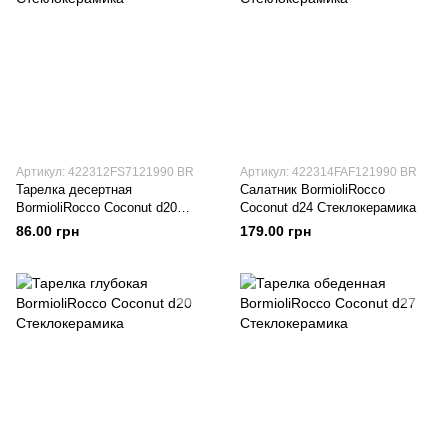
Артикул: 422312FS7121990 BR
Артикул: 422314FAF121990 BR
Тарелка десертная
Салатник BormioliRocco
BormioliRocco Coconut d20
Coconut d24 Стеклокерамика
Стеклокерамика
86.00 грн
179.00 грн