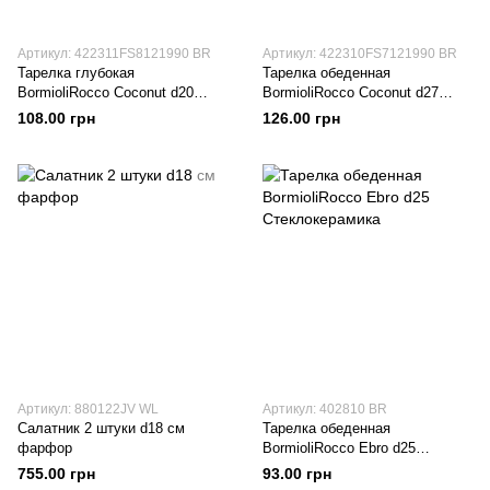
Артикул: 422311FS8121990 BR
Артикул: 422310FS7121990 BR
Тарелка глубокая
Тарелка обеденная
BormioliRocco Coconut d20
BormioliRocco Coconut d27
Стеклокерамика
Стеклокерамика
108.00 грн
126.00 грн
Артикул: 880122JV WL
Артикул: 402810 BR
Салатник 2 штуки d18 см
Тарелка обеденная
фарфор
BormioliRocco Ebro d25
Стеклокерамика
755.00 грн
93.00 грн