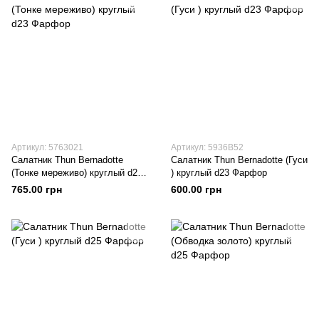
Артикул: 5763021
Артикул: 5936B52
Салатник Thun Bernadotte
Салатник Thun Bernadotte (Гуси
(Тонке мереживо) круглый d23
) круглый d23 Фарфор
Фарфор
765.00 грн
600.00 грн