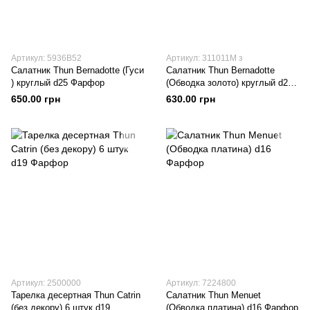
Артикул: 5936B52
Артикул: 311011M з
Салатник Thun Bernadotte (Гуси
Салатник Thun Bernadotte
) круглый d25 Фарфор
(Обводка золото) круглый d25
Фарфор
650.00 грн
630.00 грн
Артикул: 2500000
Артикул: 7224800
Тарелка десертная Thun Catrin
Салатник Thun Menuet
(без декору) 6 штук d19
(Обводка платина) d16 Фарфор