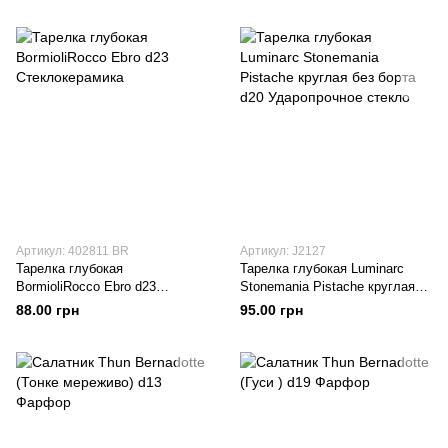
Артикул: 402811 BR
Артикул: J2127
Тарелка глубокая
Тарелка глубокая Luminarc
BormioliRocco Ebro d23
Stonemania Pistache круглая
Стеклокерамика
без борта d20 Ударопрочное
88.00 грн
95.00 грн
стекло