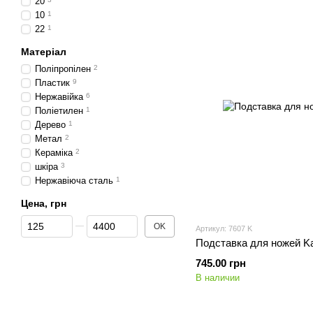
20
10
1
22
1
Матеріал
Поліпропілен
2
Пластик
9
Нержавійка
6
Поліетилен
1
Дерево
1
Метал
2
Кераміка
2
шкіра
3
Нержавіюча сталь
1
Цена, грн
От Цена, грн
До Цена, грн
OK
Артикул: 7607 K
Подставка для ножей Ka
745.00 грн
В наличии