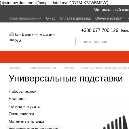
})(window,document,'script','dataLayer','GTM-K7JWBM2W');
Перейти к основному контенту
Минимальный заказ
Наши предложения
О нас
Оплата и доставка
Обмен и возврат
+380 677 700 126
Пере
Главная
Наши предложения
Каталог
Кухонные ножи, ножницы и доск
Универсальные подставки
Наборы ножей
Ножницы
Точила и мусаты
Овощечистки
Магнитные планки
Универсальные подставки