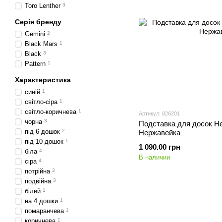
Toro Lenther
3
Серія бренду
Gemini
2
Black Mars
1
Black
3
Pattern
1
Характеристика
синій
1
світло-сіра
1
світло-коричнева
1
Артикул: 826201
чорна
3
Подставка для досок Hen
під 6 дошок
2
Нержавейка
під 10 дошок
1
1 090.00 грн
біла
4
В наличии
сіра
4
потрійна
3
подвійна
3
білий
1
на 4 дошки
1
помаранчева
1
коричнева
1