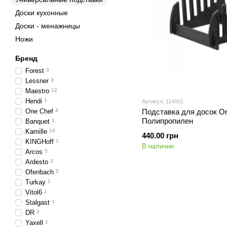
Доски кухонные
Доски - менажницы
Ножи
Бренд
Forest
3
Lessner
3
Maestro
12
Hendi
1
Артикул: 114001
One Chef
4
Подставка для досок On
Полипропилен
Banquet
1
Kamille
18
440.00 грн
KINGHoff
1
В наличии
Arcos
5
Ardesto
3
Ofenbach
5
Turkay
1
Vitol6
1
Stalgast
1
DR
2
Yaxell
1