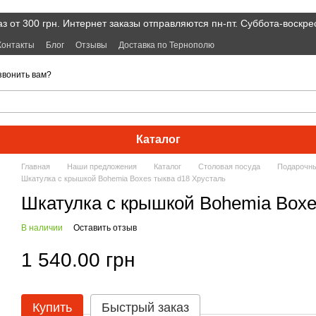
 от 300 грн. Интернет заказы отправляются пн-пт. Суббота-воскре
Контакты
Блог
Отзывы
Доставка по Тернополю
звонить вам?
Каталог
Главная
Наши предложения
Каталог
Cтоловая посуда
Подарочн
Шкатулка с крышкой Bohemia Boxes тыква d18 Хрусталь
Шкатулка с крышкой Bohemia Boxe
В наличии
Оставить отзыв
1 540.00 грн
Купить
Быстрый заказ