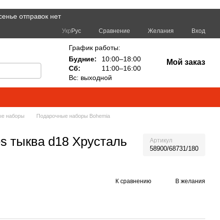
сенье отправок нет
Сравнение
Укр
Рус
Желания
Вход
График работы:
Будние:
10:00–18:00
Мой заказ
Сб:
11:00–16:00
Вс: выходной
ые наборы
Подарочные наборы Bohemia
s тыква d18 Хрусталь
Артикул
58900/68731/180
К сравнению
В желания