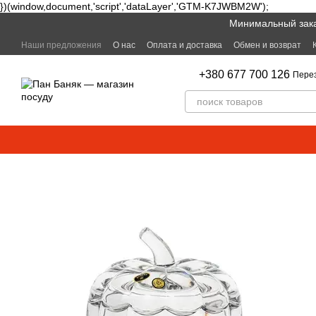
})(window,document,'script','dataLayer','GTM-K7JWBM2W');
Перейти к основному контенту
Минимальный заказ
Наши предложения
О нас
Оплата и доставка
Обмен и возврат
+380 677 700 126
Пере