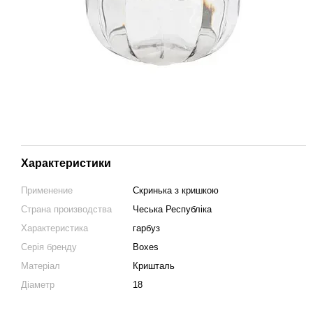
Характеристики
Применение
Скринька з кришкою
Страна производства
Чеська Республіка
Характеристика
гарбуз
Серія бренду
Boxes
Матеріал
Кришталь
Діаметр
18