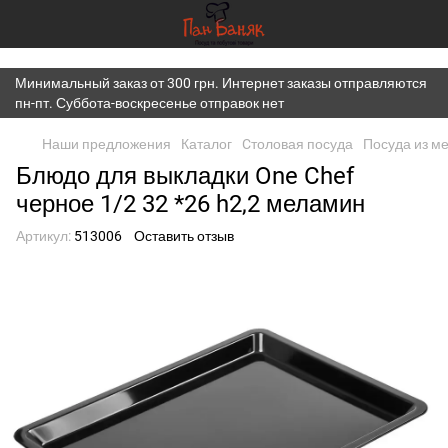
})(window,document,'script','dataLayer','GTM-K7JWBM2W');
Минимальный заказ от 300 грн. Интернет заказы отправляются
пн-пт. Суббота-воскресенье отправок нет
Наши предложения
Каталог
Cтоловая посуда
Посуда из м
Блюдо для выкладки One Chef
черное 1/2 32 *26 h2,2 меламин
Артикул:
513006
Оставить отзыв