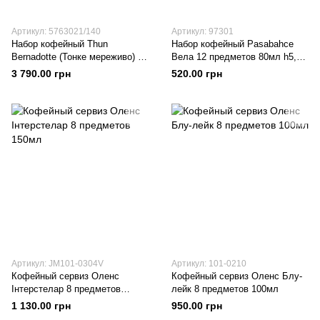
Артикул: 5763021/140
Артикул: 97301
Набор кофейный Thun
Набор кофейный Pasabahce
Bernadotte (Тонке мереживо) на
Вела 12 предметов 80мл h5,5
6 персон 12 предметов 170мл
d6 Стекло
3 790.00 грн
520.00 грн
h7 d7 Фарфор
Артикул: JM101-0304V
Артикул: 101-0210
Кофейный сервиз Оленс
Кофейный сервиз Оленс Блу-
Інтерстелар 8 предметов
лейк 8 предметов 100мл
150мл
1 130.00 грн
950.00 грн