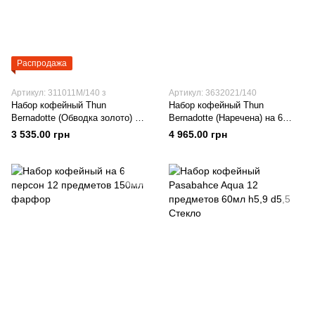
Распродажа
Артикул: 311011M/140 з
Артикул: 3632021/140
Набор кофейный Thun
Набор кофейный Thun
Bernadotte (Обводка золото) на
Bernadotte (Наречена) на 6
6 персон 12 предметов 170мл
персон 12 предметов 170мл h7
3 535.00 грн
4 965.00 грн
h7 d7 Фарфор
d7 Фарфор