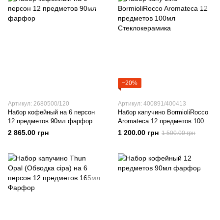
−20%
Артикул: 2680500/120
Артикул: 400891/400413
Набор кофейный на 6 персон
Набор капучино BormioliRocco
12 предметов 90мл фарфор
Aromateca 12 предметов 100мл
Стеклокерамика
2 865.00 грн
1 200.00 грн
1 500.00 грн