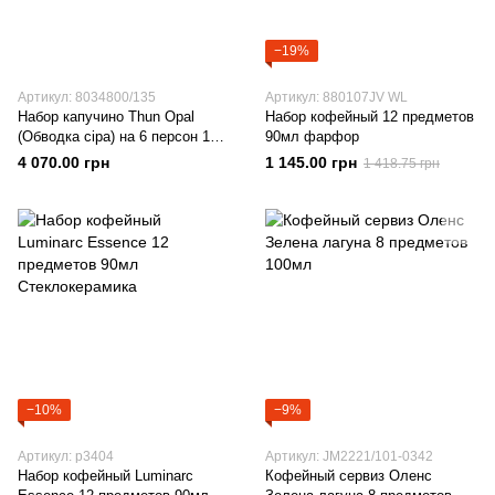
−19%
Артикул: 8034800/135
Артикул: 880107JV WL
Набор капучино Thun Opal
Набор кофейный 12 предметов
(Обводка сіра) на 6 персон 12
90мл фарфор
предметов 165мл Фарфор
4 070.00 грн
1 145.00 грн
1 418.75 грн
−10%
−9%
Артикул: p3404
Артикул: JM2221/101-0342
Набор кофейный Luminarc
Кофейный сервиз Оленс