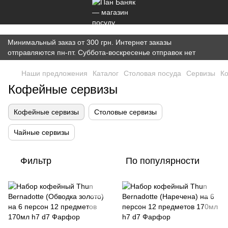
})(window,document,'script','dataLayer','GTM-K7JWBM2W');
Минимальный заказ от 300 грн. Интернет заказы
отправляются пн-пт. Суббота-воскресенье отправок нет
Наши предложения
Каталог
Cтоловая посуда
Сервизы
К
Кофейные сервизы
Кофейные сервизы
Столовые сервизы
Чайные сервизы
Фильтр
По популярности