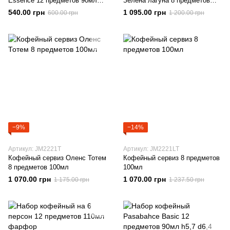
Essence 12 предметов 90мл
Зелена лагуна 8 предметов
Стеклокерамика
100мл
540.00 грн
1 095.00 грн
600.00 грн
1 200.00 грн
−9%
−14%
Артикул: JM2221T
Артикул: JM2221LT
Кофейный сервиз Оленс Тотем
Кофейный сервиз 8 предметов
8 предметов 100мл
100мл
1 070.00 грн
1 070.00 грн
1 175.00 грн
1 237.50 грн