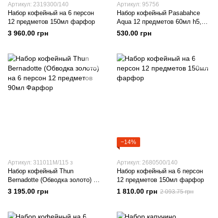
Артикул: 2319300/140
Артикул: 95756
Набор кофейный на 6 персон
Набор кофейный Pasabahce
12 предметов 150мл фарфор
Aqua 12 предметов 60мл h5,9
d5,5 Стекло
3 960.00 грн
530.00 грн
−14%
Артикул: 311011M/115 з
Артикул: 2680500/140
Набор кофейный Thun
Набор кофейный на 6 персон
Bernadotte (Обводка золото) на
12 предметов 150мл фарфор
6 персон 12 предметов 90мл
3 195.00 грн
1 810.00 грн
2 093.75 грн
Фарфор