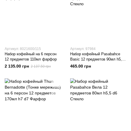
Артикул: 8021600/115
Артикул: 97984
Набор кофейный на 6 персон
Набор кофейный Pasabahce
12 предметов 110мл фарфор
Basic 12 предметов 90мл h5,7
d6,4 Стекло
2 135.00 грн
465.00 грн
2 137.50 грн