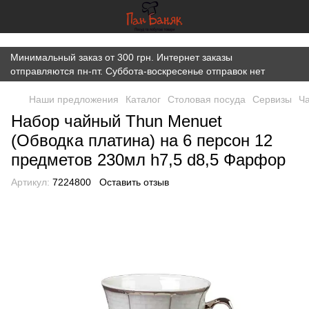
})(window,document,'script','dataLayer','GTM-K7JWBM2W');
Минимальный заказ от 300 грн. Интернет заказы
отправляются пн-пт. Суббота-воскресенье отправок нет
Наши предложения
Каталог
Cтоловая посуда
Сервизы
Ч
Набор чайный Thun Menuet
(Обводка платина) на 6 персон 12
предметов 230мл h7,5 d8,5 Фарфор
Артикул:
7224800
Оставить отзыв