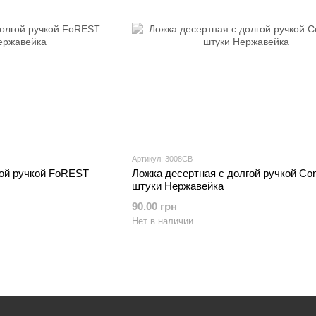
Артикул: 3008CB
гой ручкой FoREST
Ложка десертная с долгой ручкой Con
штуки Нержавейка
90.00 грн
Нет в наличии