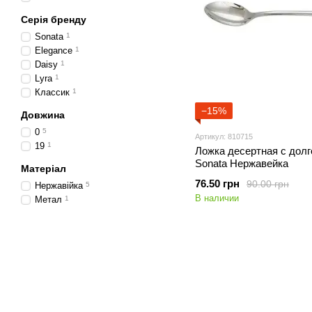
Серія бренду
Sonata
1
Elegance
1
Daisy
1
Lyra
1
Классик
1
−15%
Довжина
0
5
Артикул: 810715
19
1
Ложка десертная с дол
Sonata Нержавейка
Матеріал
76.50 грн
90.00 грн
Нержавійка
5
В наличии
Метал
1