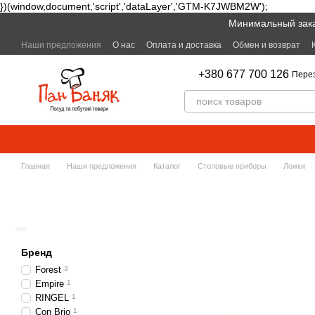
})(window,document,'script','dataLayer','GTM-K7JWBM2W');
Перейти к основному контенту
Минимальный заказ
Наши предложения
О нас
Оплата и доставка
Обмен и возврат
+380 677 700 126
Пере
Главная
Наши предложения
Каталог
Столовые приборы
Ложки
Бренд
Forest
3
Empire
1
RINGEL
1
Con Brio
1