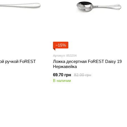
−15%
Артикул: 853204
гой ручкой FoREST
Ложка десертная FoREST Daisy 19
Нержавейка
69.70 грн
82.00 грн
В наличии