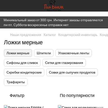
})(window,document,'script','dataLayer','GTM-K7JWBM2W');
Минимальный заказ от 300 грн. Интернет заказы отправляются
пн-пт. Суббота-воскресенье отправок нет
Наши предложения
Каталог
Кондитерский инвентарь
Конд
Ложки мерные
Ложки мерные
Шпители
Упаковочные ленты
Сифоны для сливок
Сетки для глазирования
Скребки кондитерские
Совки для сыпучих продуктов
Трафареты
Фильтр
По популярности