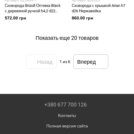
Артикул: 02240-Р1
Артикул: 826535
Сковорода Brizoll Оптима-Black
Сковорода с крышкой Arian h7
с деревяной ручкой h4,2 d22
d26 Нержавейка
Чугун
572.00 грн
860.00 грн
Показать еще 20 товаров
Назад
Вперед
1
из 6
+380 677 700 126
Контакты
Полная версия сайта