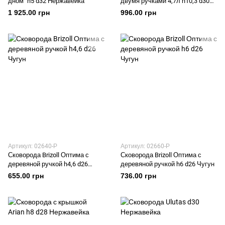
дном" h5 d32 Нержавейка
двумя ручками 4,7л h10,3 d30
Чугун
1 925.00 грн
996.00 грн
Артикул: 02640-Р
Артикул: 02660-Р
Сковорода Brizoll Оптима с
Сковорода Brizoll Оптима с
деревяной ручкой h4,6 d26
деревяной ручкой h6 d26 Чугун
Чугун
655.00 грн
736.00 грн