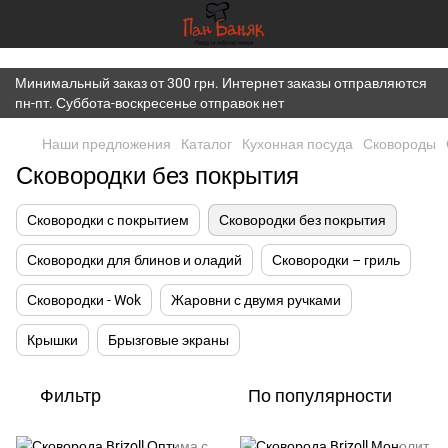
})(window,document,'script','dataLayer','GTM-K7JWBM2W');
Минимальный заказ от 300 грн. Интернет заказы отправляются
пн-пт. Суббота-воскресенье отправок нет
Наши предложения
Каталог
Кухонная посуда
Сковороды
Сковородки без покрытия
Сковородки с покрытием
Сковородки без покрытия
Сковородки для блинов и оладий
Сковородки – гриль
Сковородки - Wok
Жаровни с двумя ручками
Крышки
Брызговые экраны
Фильтр
По популярности