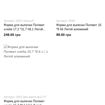
Артикул: 3051 бород П
Артикул: 3043
Форма для выпечки Полімет
Форма для выпечки Полімет 16
хлеба 17,2 *11,7 h9,1 Литой
*8 h6 Литой алюминий
алюминий
248.00 грн
98.00 грн
Артикул: 3052 міні кірпіч №12 П
Форма для выпечки Полімет