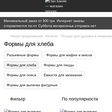
})(window,document,'script','dataLayer','GTM-K7JWBM2W');
Минимальный заказ от 300 грн. Интернет заказы
отправляются пн-пт. Суббота-воскресенье отправок нет
Наши предложения
Каталог
Посуда для духовок и микрово
Формы для хлеба
Разъемные формы
Формы для мафин и кексов
Формы для хлеба
Формы для пиццы
Формы для пояса
Емкости для запекания
Формы для выпечки фигурные
Фильтр
По популярности