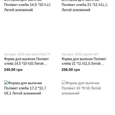
Артикул: 3053 міні кірпіч №11 П
Артикул: 3050 кирпич №7
Форма для выпечки Полімет
Форма для выпечки Полімет
хлеба 14,5 *10 h10 Литой
хлеба 21 *11 h11,5 Литой
алюминий
алюминий
240.00 грн
256.00 грн