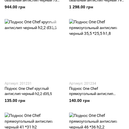
овальный антислип черный 73,5
овальный антислип черный 79
*60
*64
944.00 грн
1 298.00 грн
Артикул: 201231
Артикул: 201234
Поднос One Chef круглый
Поднос One Chef
антислип черный h2,2 d35,5
прямоугольный антислип
черный 35,5 *25,5 h1,8
135.00 грн
140.00 грн