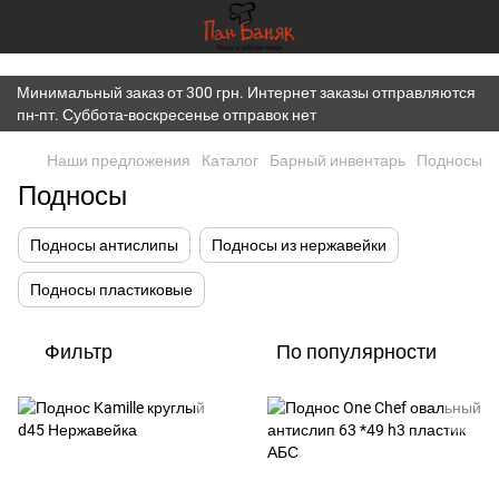
})(window,document,'script','dataLayer','GTM-K7JWBM2W');
Минимальный заказ от 300 грн. Интернет заказы отправляются
пн-пт. Суббота-воскресенье отправок нет
Наши предложения
Каталог
Барный инвентарь
Подносы
Подносы
Подносы антислипы
Подносы из нержавейки
Подносы пластиковые
Фильтр
По популярности