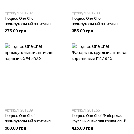
Артикул: 201237
Артикул: 201238
Поднос One Chef
Поднос One Chef
прямоугольный антислип
прямоугольный антислип
черный 51,5 *38,5 h2,2
черный 56 *41 h2,2
275.00 грн
355.00 грн
Артикул: 201239
Артикул: 201256
Поднос One Chef
Поднос One Chef Фаберглас
прямоугольный антислип
круглый антислип коричневый
черный 65 *45 h2,2
h2,2 d45
580.00 грн
415.00 грн