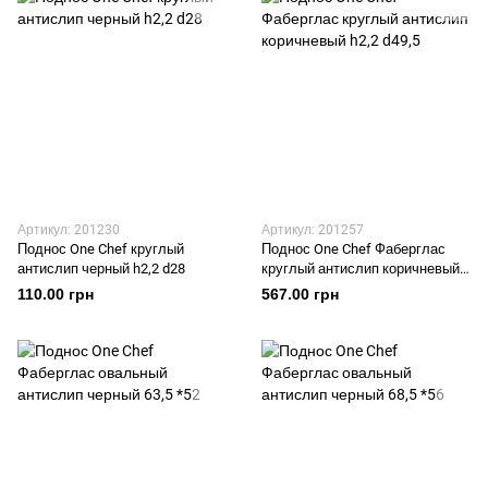
Артикул: 201230
Артикул: 201257
Поднос One Chef круглый
Поднос One Chef Фаберглас
антислип черный h2,2 d28
круглый антислип коричневый
h2,2 d49,5
110.00 грн
567.00 грн