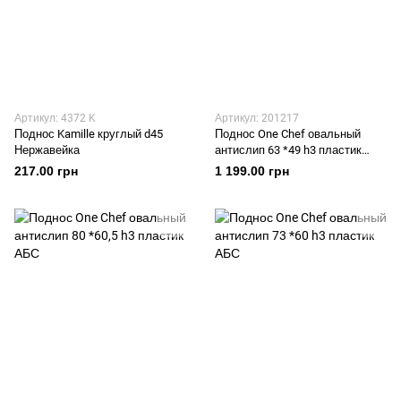
Артикул: 4372 K
Артикул: 201217
Поднос Kamille круглый d45
Поднос One Chef овальный
Нержавейка
антислип 63 *49 h3 пластик
АБС
217.00 грн
1 199.00 грн