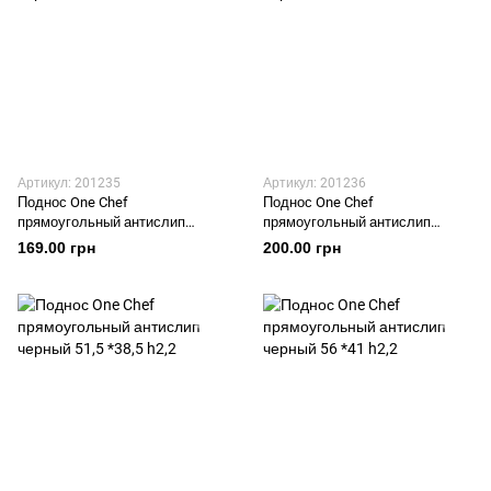
Артикул: 201235
Артикул: 201236
Поднос One Chef
Поднос One Chef
прямоугольный антислип
прямоугольный антислип
черный 41 *31 h2
черный 46 *36 h2,2
169.00 грн
200.00 грн