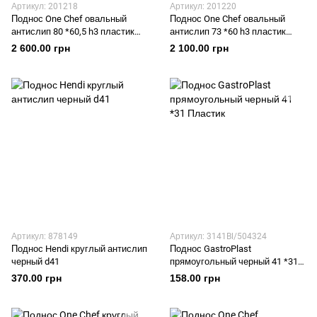
Артикул: 201218
Артикул: 201220
Поднос One Chef овальный
Поднос One Chef овальный
антислип 80 *60,5 h3 пластик
антислип 73 *60 h3 пластик
АБС
АБС
2 600.00 грн
2 100.00 грн
Артикул: 878149
Артикул: 3141Bl/504324
Поднос Hendi круглый антислип
Поднос GastroPlast
черный d41
прямоугольный черный 41 *31
Пластик
370.00 грн
158.00 грн