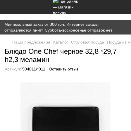
})(window,document,'script','dataLayer','GTM-K7JWBM2W');
Минимальный заказ от 300 грн. Интернет заказы
отправляются пн-пт. Суббота-воскресенье отправок нет
Наши предложения
Каталог
Cтоловая посуда
Посуда из 
Блюдо One Chef черное 32,8 *29,7
h2,3 меламин
Артикул:
504011/*011
Оставить отзыв