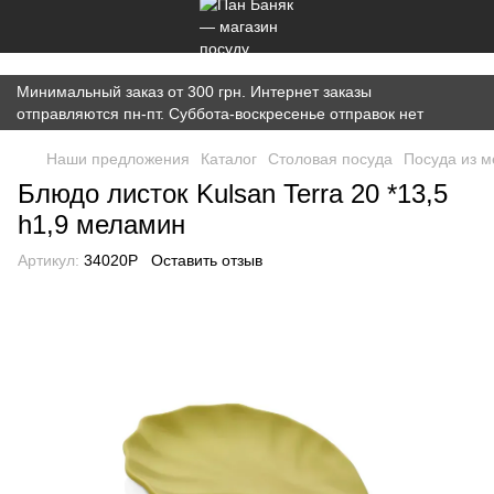
})(window,document,'script','dataLayer','GTM-K7JWBM2W');
Минимальный заказ от 300 грн. Интернет заказы
отправляются пн-пт. Суббота-воскресенье отправок нет
Наши предложения
Каталог
Cтоловая посуда
Посуда из 
Блюдо листок Kulsan Terra 20 *13,5
h1,9 меламин
Артикул:
34020P
Оставить отзыв