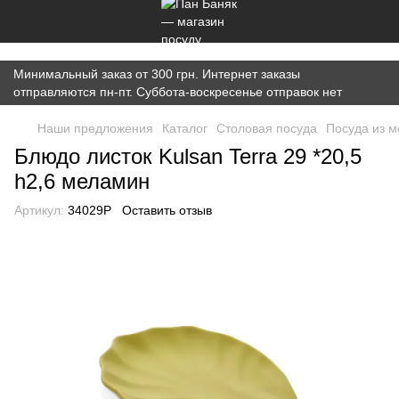
})(window,document,'script','dataLayer','GTM-K7JWBM2W');
Минимальный заказ от 300 грн. Интернет заказы
отправляются пн-пт. Суббота-воскресенье отправок нет
Наши предложения
Каталог
Cтоловая посуда
Посуда из 
Блюдо листок Kulsan Terra 29 *20,5
h2,6 меламин
Артикул:
34029P
Оставить отзыв