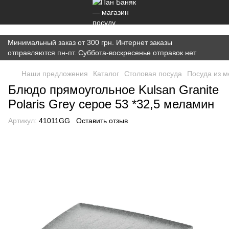
})(window,document,'script','dataLayer','GTM-K7JWBM2W');
Минимальный заказ от 300 грн. Интернет заказы
отправляются пн-пт. Суббота-воскресенье отправок нет
Наши предложения
Каталог
Cтоловая посуда
Посуда из 
Блюдо прямоугольное Kulsan Granite
Polaris Grey серое 53 *32,5 меламин
Артикул:
41011GG
Оставить отзыв