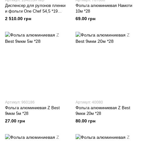
Артикул: 104053/PWD
Артикул: 767888
Диспенсер для рулонов пленки
Фольга алюминиевая Намоти
и фольги One Chef 54,5 *19
10м *28
h17,5 Поликарбонат
2 510.00 грн
69.00 грн
Артикул: 960186
Артикул: 40080
Фольга алюминиевая Z Best
Фольга алюминиевая Z Best
9мкм 5м *28
9мкм 20м *28
27.00 грн
80.00 грн