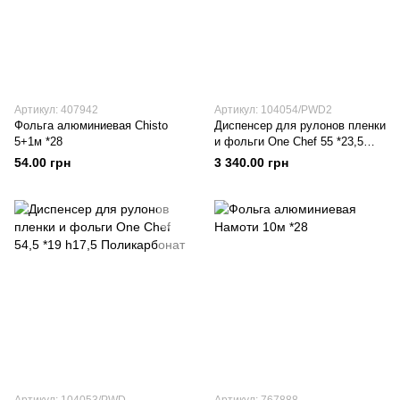
Артикул: 407942
Артикул: 104054/PWD2
Фольга алюминиевая Chisto
Диспенсер для рулонов пленки
5+1м *28
и фольги One Chef 55 *23,5
h20,5 Поликарбонат
54.00 грн
3 340.00 грн