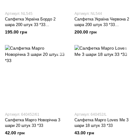
Артикул: NL545
Артикул: NL544
Салфетка Україна Бордо 2
Салфетка Україна Червона 2
шара 200 штук 33 *33
шара 200 штук 33 *33
Целюлоза
Целюлоза
195.00 грн
200.00 грн
Артикул: 640452/61
Артикул: 640452/L
Салфетка Марго Новорічна 3
Салфетка Марго Loves Me 3
шари 20 штук 33 *33
шари 18 штук 33 *33
42.00 грн
43.00 грн