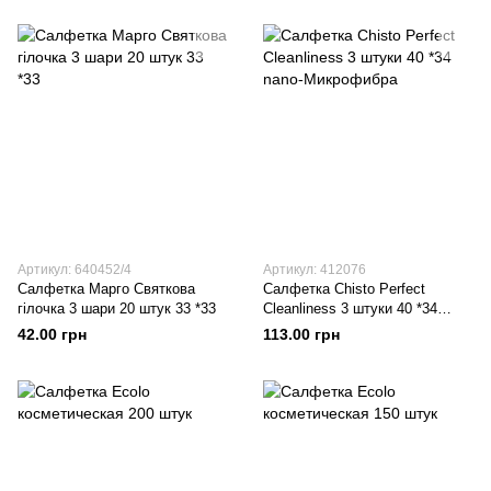
Артикул: 640452/4
Артикул: 412076
Салфетка Марго Святкова
Салфетка Chisto Perfect
гілочка 3 шари 20 штук 33 *33
Cleanliness 3 штуки 40 *34
nano-Микрофибра
42.00 грн
113.00 грн