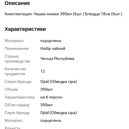
Описание
Комплектация: Чашка низкая 390мл (6шт.) Блюдце 18см (6шт.)
Характеристики
Материал
порцеляна
Применение
Набір чайний
Страна
Чеська Республіка
производства
Количество
12
предметов
Серия бренда
Opal (Обводка сіра)
Объем
390мл
Характеристика
на 6 персон
Об'єм сервізу
390мл
Серія бренду
Opal (Обводка сіра)
Матеріал
порцеляна
Кількість