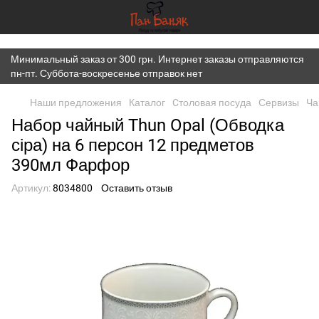
})(window,document,'script','dataLayer','GTM-K7JWBM2W');
Минимальный заказ от 300 грн. Интернет заказы отправляются
пн-пт. Суббота-воскресенье отправок нет
Наши предложения
Каталог
Cтоловая посуда
Сервизы
Ча
Набор чайный Thun Opal (Обводка
сіра) на 6 персон 12 предметов
390мл Фарфор
Артикул:
8034800
Оставить отзыв