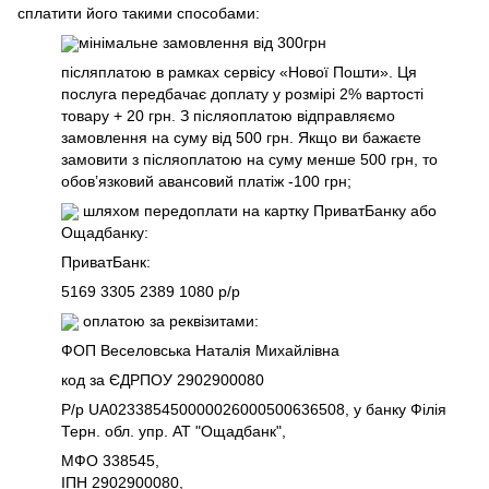
сплатити його такими способами:
мінімальне замовлення від 300грн
післяплатою в рамках сервісу «Нової Пошти». Ця
послуга передбачає доплату у розмірі 2% вартості
товару + 20 грн. З післяоплатою відправляємо
замовлення на суму від 500 грн. Якщо ви бажаєте
замовити з післяоплатою на суму менше 500 грн, то
обов’язковий авансовий платіж -100 грн;
шляхом передоплати на картку ПриватБанку або
Ощадбанку:
ПриватБанк:
5169 3305 2389 1080 р/р
оплатою за реквізитами:
ФОП Веселовська Наталія Михайлівна
код за ЄДРПОУ 2902900080
Р/р UA023385450000026000500636508, у банку Філія
Терн. обл. упр. АТ "Ощадбанк",
МФО 338545,
ІПН 2902900080,