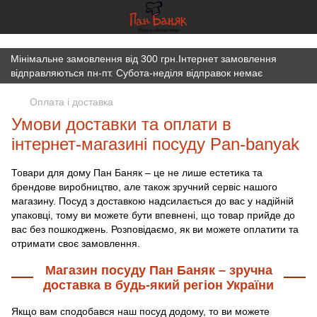
})(window,document,'script','dataLayer','GTM-K7JWBM2W');
Мінімальне замовлення від 300 грн.Інтернет замовлення
відправляються пн-пт. Субота-неділя відправок немає
Оплата і доставка
Умови доставки та оплати в
інтернет-магазині посуду Pan-banyak
Товари для дому Пан Баняк – це не лише естетика та
брендове виробництво, але також зручний сервіс нашого
магазину. Посуд з доставкою надсилається до вас у надійній
упаковці, тому ви можете бути впевнені, що товар прийде до
вас без пошкоджень. Розповідаємо, як ви можете оплатити та
отримати своє замовлення.
Магазин посуду Пан Баняк – зручна
доставка в будь-який регіон України
Якщо вам сподобався наш посуд додому, то ви можете