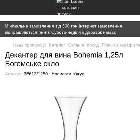
})(window,document,'script','dataLayer','GTM-K7JWBM2W');
Мінімальне замовлення від 300 грн.Інтернет замовлення
відправляються пн-пт. Субота-неділя відправок немає
Наші пропозиції
Каталог
Скляний посуд
Глечики,карафи т
Декантер для вина Bohemia 1,25л
Богемське скло
Артикул:
3E612/1250
Написати відгук