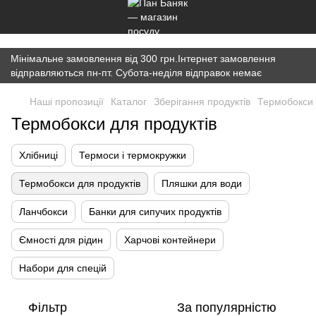
})(window,document,'script','dataLayer','GTM-K7JWBM2W');
Мінімальне замовлення від 300 грн.Інтернет замовлення
відправляються пн-пт. Субота-неділя відправок немає
Наші пропозиції
Каталог
Зберігання продуктів
Термобокси 
Термобокси для продуктів
Хлібниці
Термоси і термокружки
Термобокси для продуктів
Пляшки для води
Ланчбокси
Банки для сипучих продуктів
Ємності для рідин
Харчові контейнери
Набори для спецій
Фільтр
За популярністю