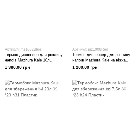
Артикул: mz1002Blue
Артикул: mz1008Red
Термос диспенсер для розливу
Термос диспенсер для розливу
напоїв Mazhura Kale 10л
напоїв Mazhura Kale на ніжках
Пластик
9л Пластик
1 380.00 грн
1 200.00 грн