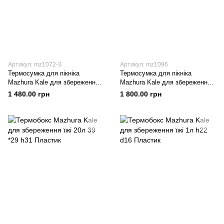
Артикул: mz1072-3
Артикул: mz1096
Термосумка для пікніка
Термосумка для пікніка
Mazhura Kale для збереження
Mazhura Kale для збереження
їжі 25л 61 *50 h36 Пластик
їжі 12л 41 *30 h33 Пластик
1 480.00 грн
1 800.00 грн