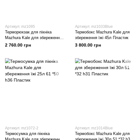
Артикул: mz1095
Артикул: mz1033Blue
Терморюкзак для пікніка
Термобокс Mazhura Kale для
Mazhura Kale для збереження
збереження їжі 45л Пластик
їжі 30л 48 *47 h75 Пластик
2 760.00 грн
3 800.00 грн
Артикул: mz1072-2
Артикул: mz1014Blue
Термосумка для пікніка
Термобокс Mazhura Kale для
Mazhura Kale для збереження
збереження їжі 30л 51 *32 h31