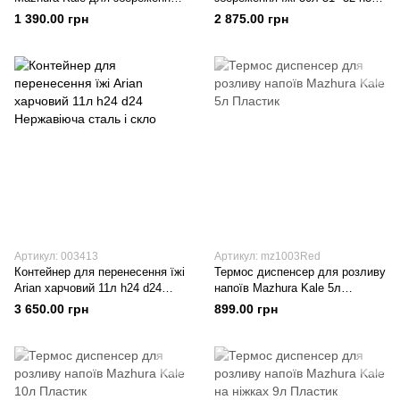
їжі 25л 61 *50 h36 Пластик
Пластик
1 390.00 грн
2 875.00 грн
Артикул: 003413
Артикул: mz1003Red
Контейнер для перенесення їжі
Термос диспенсер для розливу
Arian харчовий 11л h24 d24
напоїв Mazhura Kale 5л
Нержавіюча сталь і скло
Пластик
3 650.00 грн
899.00 грн