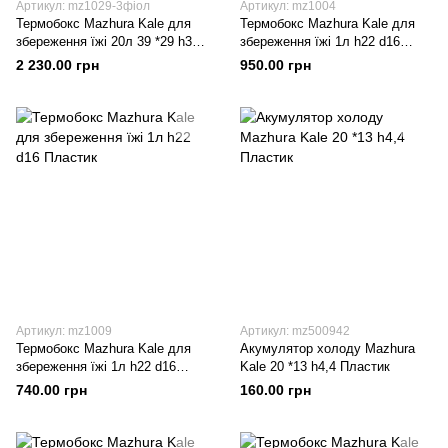
Артикул: mz1029-3фіол
Артикул: mz1004
Термобокс Mazhura Kale для
Термобокс Mazhura Kale для
збереження їжі 20л 39 *29 h31
збереження їжі 1л h22 d16
Пластик
Пластик
2 230.00 грн
950.00 грн
Артикул: mz1009
Артикул: mz500942
Термобокс Mazhura Kale для
Акумулятор холоду Mazhura
збереження їжі 1л h22 d16
Kale 20 *13 h4,4 Пластик
Пластик
740.00 грн
160.00 грн