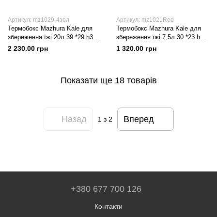
Артикул: mz1029-4зел
Артикул: mz1021Red
Термобокс Mazhura Kale для
Термобокс Mazhura Kale для
збереження їжі 20л 39 *29 h31
збереження їжі 7,5л 30 *23 h24
Пластик
Пластик
2 230.00 грн
1 320.00 грн
Показати ще 18 товарів
Назад
Вперед
1
з 2
+380 677 700 126
Контакти