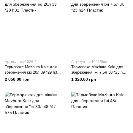
Артикул: mz1029-2
Артикул: mz1021Blue
Термобокс Mazhura Kale для
Термобокс Mazhura Kale для
збереження їжі 20л 39 *29 h31
збереження їжі 7,5л 30 *23 h24
Пластик
Пластик
2 050.00 грн
1 320.00 грн