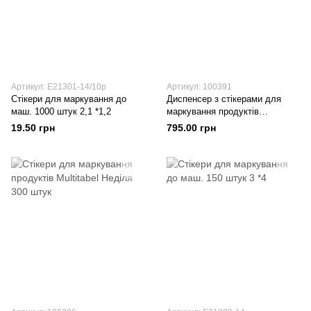
Артикул: E21301-14/10р
Артикул: 100391
Стікери для маркування до
Диспенсер з стікерами для
маш. 1000 штук 2,1 *1,2
маркування продуктів
Multitabel 7 днів тижня 2100
19.50 грн
795.00 грн
штук