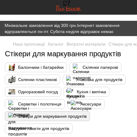
})(window,document,'script','dataLayer','GTM-K7JWBM2W');
Мінімальне замовлення від 300 грн.Інтернет замовлення
відправляються пн-пт. Субота-неділя відправок немає
Наші пропозиції
Каталог
Витратні матеріали
Стікери для м
Стікери для маркування продуктів
Балончики і батарейки
Склянки паперові
Склянки пластикові
Упаковка для продуктів
Одноразовий посуд
Кухня і випічка
Серветки і полотенця
Аксесуари
Стікери для маркування продуктів
Вакуумні пакети для продуктів