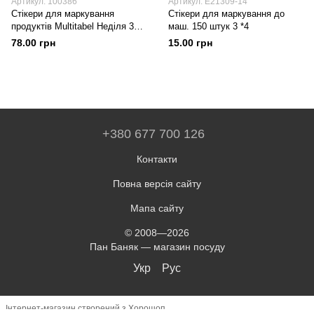
Артикул: 100386
Артикул: E21309-14
Стікери для маркування
Стікери для маркування до
продуктів Multitabel Неділя 300
маш. 150 штук 3 *4
штук
78.00 грн
15.00 грн
+380 677 700 126
Контакти
Повна версія сайту
Мапа сайту
© 2008—2026
Пан Баняк — магазин посуду
Укр
Рус
Інтернет-магазин створений з Хорошоп