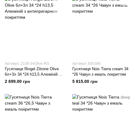
Артикул: 2108-34Olive RG
Артикул: 830386
Гусятниця Ringel Zitrone Olive
Гусятниця Nois Tierra cream 34
6л+3л 34 *24 h13,5 Алюміній з
*26 Чавун з емаль покриттям
антипригарним покриттям
2 699.00 грн
5 815.00 грн