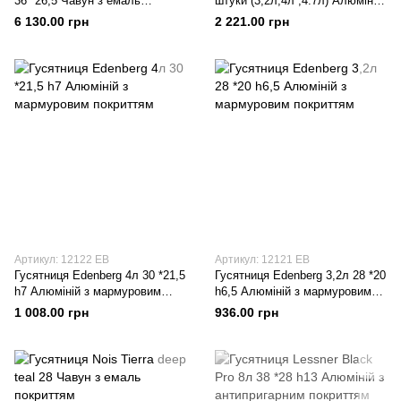
36 *26,5 Чавун з емаль
штуки (3,2л;4л ;4.7л) Алюміній
покриттям
з мармуровим покриттям
6 130.00 грн
2 221.00 грн
Артикул: 12122 EB
Артикул: 12121 EB
Гусятниця Edenberg 4л 30 *21,5
Гусятниця Edenberg 3,2л 28 *20
h7 Алюміній з мармуровим
h6,5 Алюміній з мармуровим
покриттям
покриттям
1 008.00 грн
936.00 грн