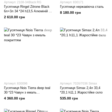
Артикул: 2108-34Black RG
Артикул: 830171
Гусятниця Ringel Zitrone Black
Гусятниця нержавіюча сталь
6л+3л 34 *24 h13,5 Алюміній з
8 180.00 грн
антипригарним покриттям
2 610.00 грн
Артикул: 830096
Артикул: 7026/7036 Simax
Гусятниця Nois Tierra deep teal
Гусятниця Simax 2,4л 33,4
30 *23 Чавун з емаль
*20,1 h11,1 Жаростійке скло
покриттям
4 360.00 грн
535.00 грн