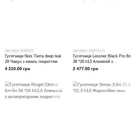
Артикул: 830025
Артикул: 55874 LS
Гусятниця Nois Tierra deep teal
Гусятниця Lessner Black Pro 8л
28 Чавун з емаль покриттям
38 *28 h13 Алюміній з
антипригарним покриттям
4 210.00 грн
2 477.00 грн