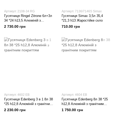
Артикул: 2108-34 RG
Артикул: 7136/7146S Simax
Гусятниця Ringel Zitrone 6л+3л
Гусятниця Simax 3,5л 35,4
34 *24 h13,5 Алюміній з
*21,3 h13 Жаростійке скло
антипригарним покриттям
2 730.00 грн
710.00 грн
Артикул: 4602 EB
Артикул: 4604 EB
Гусятниця Edenberg 3 в 1 8л 38
Гусятниця Edenberg 8л 38 *25
*25 h12,8 Алюміній з гранітним
h12,8 Алюміній з гранітним
покриттям
покриттям
2 230.00 грн
1 750.00 грн