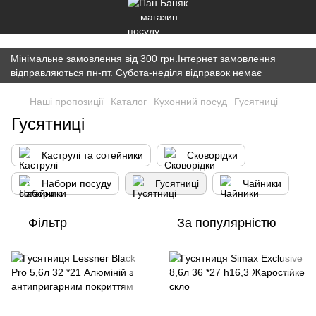
})(window,document,'script','dataLayer','GTM-K7JWBM2W');
Мінімальне замовлення від 300 грн.Інтернет замовлення
відправляються пн-пт. Субота-неділя відправок немає
Наші пропозиції
Каталог
Кухонний посуд
Гусятниці
Гусятниці
Каструлі та сотейники
Сковорідки
Набори посуду
Гусятниці
Чайники
Фільтр
За популярністю