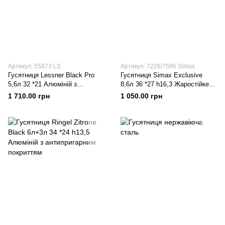
Артикул: 55873 LS
Артикул: 7226/7586 Simax
Гусятниця Lessner Black Pro
Гусятниця Simax Exclusive
5,6л 32 *21 Алюміній з
8,6л 36 *27 h16,3 Жаростійке
антипригарним покриттям
скло
1 710.00 грн
1 050.00 грн