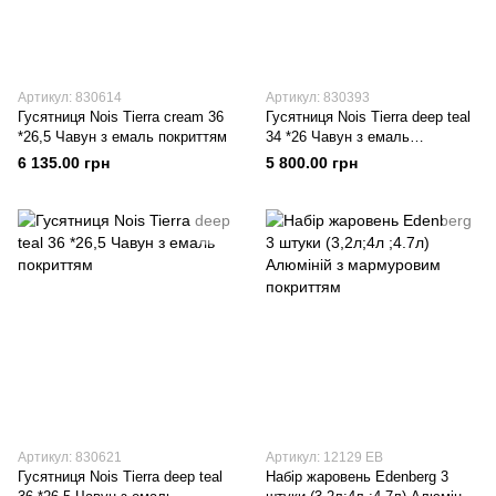
Артикул: 830614
Артикул: 830393
Гусятниця Nois Tierra cream 36
Гусятниця Nois Tierra deep teal
*26,5 Чавун з емаль покриттям
34 *26 Чавун з емаль
покриттям
6 135.00 грн
5 800.00 грн
Артикул: 830621
Артикул: 12129 EB
Гусятниця Nois Tierra deep teal
Набір жаровень Edenberg 3