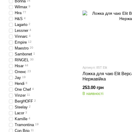
Bonna
24
Wilmax
9
Hira
77
H&S
4
Lagarto
2
Lessner
4
Vinnarc
4
Empire
12
Maestro
20
Sambonet
1
RINGEL
30
Hisar
44
Артикул: 85T Elit
Оленс
23
Ложка для чаю Elit Верс
Jay
19
Нержавійка
Hendi
8
253.00 грн
One Chef
4
В наявності
Vinzer
11
BergHOFF
2
Steelay
2
Lacor
3
Kamille
4
Tramontina
19
Con Brio
11