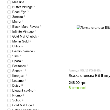
Messina
7
Buffet Vintage
7
Pearl Ege
3
Золото
1
Mainz
4
Black Mars Favola
3
Infinito Vintage
8
Gold Mat Chubuk
7
Merlin Gold
1
Utilita
1
Gemini Venice
2
Slim
7
Прага
7
Ресторан
1
Sonata
12
Артикул: 55L/133/0626 Elit
Ложка столова Elit 6 шт
Квадрат
1
Locarno
1
245.00 грн
Daisy
8
В наявності
Elegant срібло
1
Promo
4
Solido
1
Gold Mat Ege
6
2