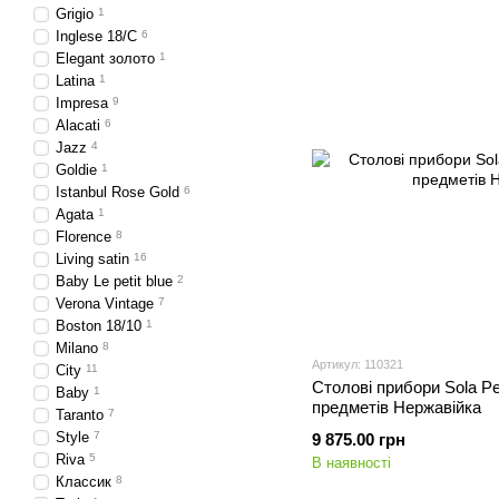
Grigio
1
Inglese 18/C
6
Elegant золото
1
Latina
1
Impresa
9
Alacati
6
Jazz
4
Goldie
1
Istanbul Rose Gold
6
Agata
1
Florence
8
Living satin
16
Baby Le petit blue
2
Verona Vintage
7
Boston 18/10
1
Milano
8
Артикул: 110321
City
11
Столові прибори Sola Pe
Baby
1
предметів Нержавійка
Taranto
7
Style
7
9 875.00 грн
Riva
5
В наявності
Классик
8