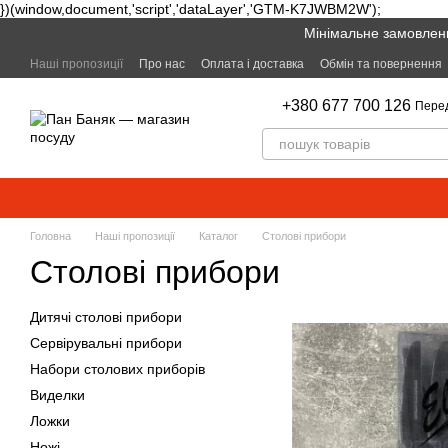
})(window,document,'script','dataLayer','GTM-K7JWBM2W');
Перейти к основному контенту
Мінімальне замовленн
Наші пропозиції
Про нас
Оплата і доставка
Обмін та повернення
+380 677 700 126
Пере
Головна
Наші пропозиції
Каталог
Столові прибори
Столові прибори
Дитячі столові прибори
Сервірувальні прибори
Набори столових приборів
Виделки
Ложки
Ножі