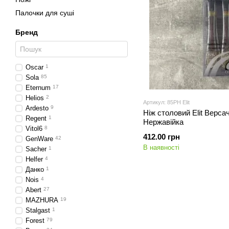
Палочки для суші
Бренд
Oscar
1
Sola
85
Eternum
17
Helios
2
Артикул: 85PH Elit
Ardesto
9
Ніж столовий Elit Верса
Regent
1
Нержавійка
Vitol6
8
412.00 грн
GenWare
42
В наявності
Sacher
1
Helfer
4
Данко
1
Nois
4
Abert
27
MAZHURA
19
Stalgast
1
Forest
79