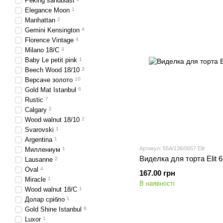
Peking sandblast
Elegance Moon
1
Manhattan
2
Gemini Kensington
4
Florence Vintage
4
Milano 18/C
3
Baby Le petit pink
1
Beech Wood 18/10
3
Версаче золото
10
Gold Mat Istanbul
6
Rustic
7
Calgary
2
Wood walnut 18/10
2
Svarovski
1
Argentina
1
Артикул: 55A/136/0657 Elit
Миллениум
1
Виделка для торта Elit 
Lausanne
2
Oval
4
167.00 грн
Miracle
1
В наявності
Wood walnut 18/C
1
Долар срібло
1
Gold Shine Istanbul
6
Luxor
1