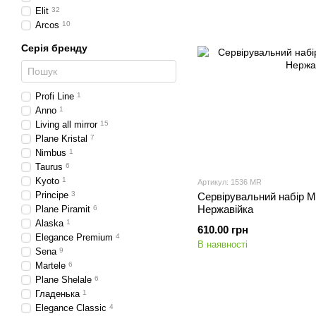
Elit
32
Arcos
10
Серія бренду
Profi Line
1
Anno
1
Living all mirror
15
Plane Kristal
7
Nimbus
1
Taurus
6
Kyoto
1
Артикул: 1536 MR
Principe
3
Сервірувальний набір M
Нержавійка
Plane Piramit
6
Alaska
1
610.00 грн
Elegance Premium
4
В наявності
Sena
9
Martele
6
Plane Shelale
6
Гладенька
1
Elegance Classic
4