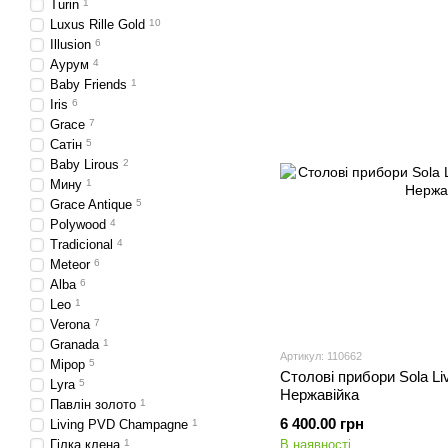
Turin
1
Luxus Rille Gold
10
Illusion
6
Аурум
4
Baby Friends
1
Iris
6
Grace
7
Сатін
5
Baby Lirous
2
Мину
1
Grace Antique
5
Polywood
4
Tradicional
4
Meteor
6
Alba
6
Leo
1
Verona
7
Granada
1
Артикул: 110662
Мірор
5
Столові прибори Sola Liv
Lyra
5
Нержавійка
Павлін золото
1
6 400.00 грн
Living PVD Champagne
1
Гілка клена
1
В наявності