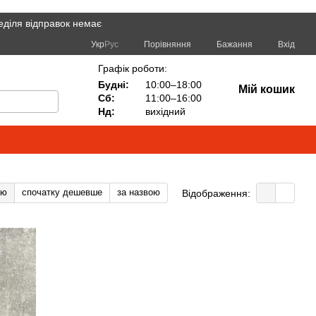
еділя відправок немає
Порівняння
Укр
Рус
Бажання
Вхід
Графік роботи:
Будні:
10:00–18:00
Мій кошик
Сб:
11:00–16:00
Нд:
вихідний
тю
спочатку дешевше
за назвою
Відображення: