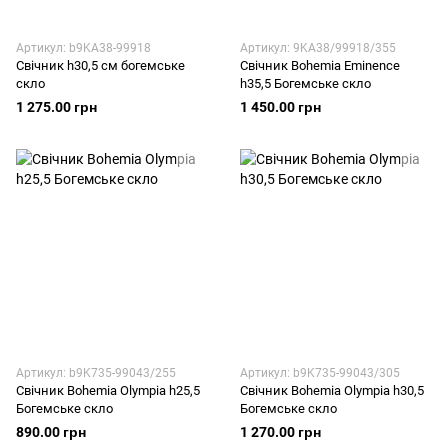
Артикул: b9KA38-99918
Артикул: 9KA38/99918/355
Свічник h30,5 см богемське
Свічник Bohemia Eminence
скло
h35,5 Богемське скло
1 275.00 грн
1 450.00 грн
Артикул: b9K735-99043/255
Артикул: b9K735-99043/305
Свічник Bohemia Olympia h25,5
Свічник Bohemia Olympia h30,5
Богемське скло
Богемське скло
890.00 грн
1 270.00 грн