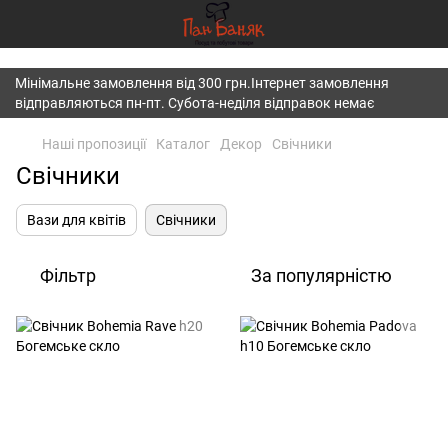
})(window,document,'script','dataLayer','GTM-K7JWBM2W');
Мінімальне замовлення від 300 грн.Інтернет замовлення
відправляються пн-пт. Субота-неділя відправок немає
Наші пропозиції
Каталог
Декор
Свічники
Свічники
Вази для квітів
Свічники
Фільтр
За популярністю