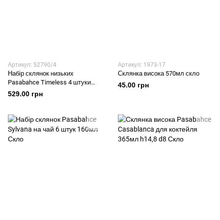
Артикул: 52790/4
Артикул: 1973-17
Набір склянок низьких
Склянка висока 570мл скло
Pasabahce Timeless 4 штуки
45.00 грн
345мл h9,8 d8,5 Скло
529.00 грн