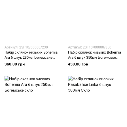
Артикул: 2SF10/00000/230
Артикул: 2SF10/00000/350
Набір склянок низьких Bohemia
Набір склянок низьких Bohemia
Ara 6 штук 230мл Богемське
Ara 6 штук 350мл Богемське
скло
скло
360.00 грн
430.00 грн