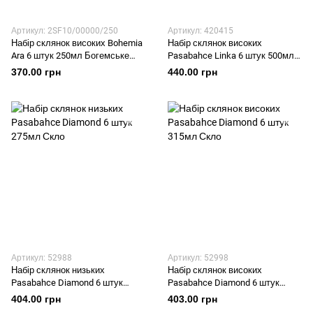
Артикул: 2SF10/00000/250
Артикул: 420415
Набір склянок високих Bohemia
Набір склянок високих
Ara 6 штук 250мл Богемське
Pasabahce Linka 6 штук 500мл
скло
Скло
370.00 грн
440.00 грн
Артикул: 52988
Артикул: 52998
Набір склянок низьких
Набір склянок високих
Pasabahce Diamond 6 штук
Pasabahce Diamond 6 штук
275мл Скло
315мл Скло
404.00 грн
403.00 грн