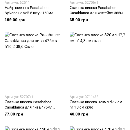
Артикул: 62511
Артикул: 52706/1
Набір склянок Pasabahce
Склянка висока Pasabahce
Sylvana на чай 6 штук 160мл
Casablanca для коктейля 365мл
Скло
h14,8 d8 Скло
199.00 грн
65.00 грн
Артикул: 52707/1
Артикул: 0711/32
Склянка висока Pasabahce
Склянка висока 320мл d7,7 см
Casablanca для пива 475мл
h14,3 см скло
h16,2 d8,6 Скло
77.00 грн
40.00 грн