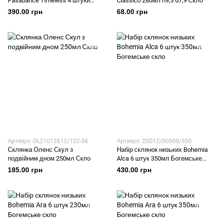
Pasabahce Timeless 4 штуки
Classico 280мл h9,3 d7,9 Скло
205мл h7,6 d7 Скло
390.00 грн
68.00 грн
Артикул: DL21012612/102-56
Артикул: 2SG12/00000/350
Склянка Оленс Скул з
Набір склянок низьких Bohemia
подвійним дном 250мл Скло
Alca 6 штук 350мл Богемське
скло
185.00 грн
430.00 грн