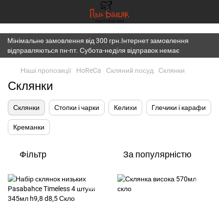
})(window,document,'script','dataLayer','GTM-K7JWBM2W');
Мінімальне замовлення від 300 грн.Інтернет замовлення
відправляються пн-пт. Субота-неділя відправок немає
Наші пропозиції
HoReCa
Скляний посуд
Склянки
Склянки
Склянки
Стопки і чарки
Келихи
Глечики і карафи
Креманки
Фільтр
За популярністю