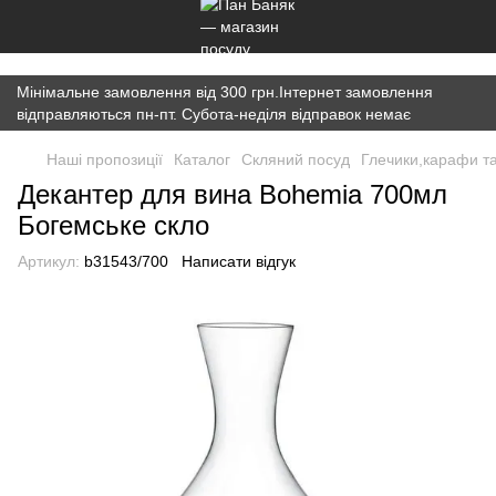
})(window,document,'script','dataLayer','GTM-K7JWBM2W');
Мінімальне замовлення від 300 грн.Інтернет замовлення
відправляються пн-пт. Субота-неділя відправок немає
Наші пропозиції
Каталог
Скляний посуд
Глечики,карафи т
Декантер для вина Bohemia 700мл
Богемське скло
Артикул:
b31543/700
Написати відгук