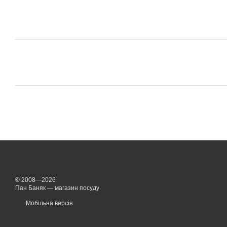
© 2008—2026
Пан Баняк — магазин посуду
Мобільна версія