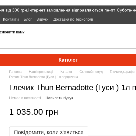
я від 300 грн.Інтернет замовлення відправляються пн-пт. Субота-н
Контакти
Блог
Відгуки
Доставка по Тернополі
дзвонити вам?
Каталог
Головна
Наші пропозиції
Каталог
Скляний посуд
Глечики,карафи 
Глечик Thun Bernadotte (Гуси ) 1л порцеляна
Глечик Thun Bernadotte (Гуси ) 1л
Немає в наявності
Написати відгук
1 035.00 грн
Повідомити, коли з'явиться