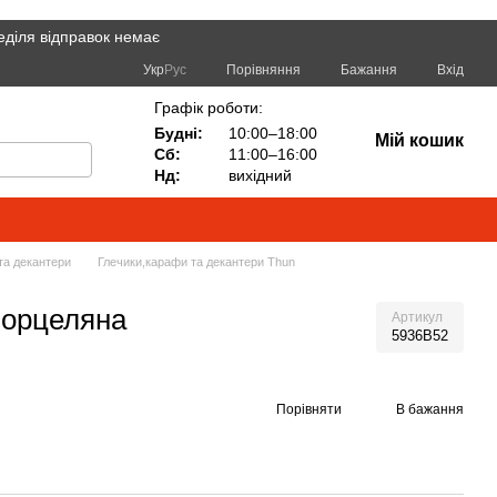
еділя відправок немає
Порівняння
Укр
Рус
Бажання
Вхід
Графік роботи:
Будні:
10:00–18:00
Мій кошик
Сб:
11:00–16:00
Нд:
вихідний
та декантери
Глечики,карафи та декантери Thun
 порцеляна
Артикул
5936B52
Порівняти
В бажання