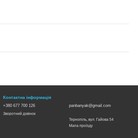
Контактна інформація
+380 677 700 126
panbanyak@gmail.com
Зворотний дзвінок
Тернопіль, вул. Гайова 54
Мапа проїзду