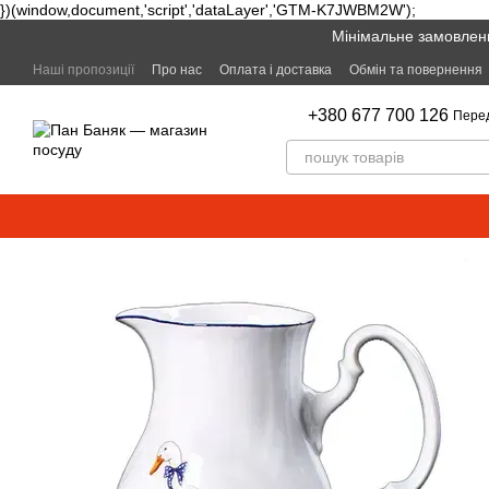
})(window,document,'script','dataLayer','GTM-K7JWBM2W');
Перейти к основному контенту
Мінімальне замовленн
Наші пропозиції
Про нас
Оплата і доставка
Обмін та повернення
+380 677 700 126
Пере