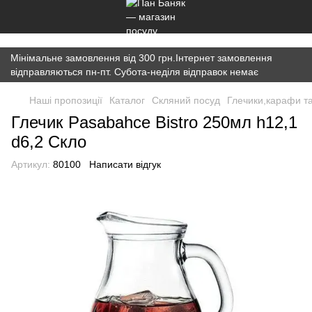
})(window,document,'script','dataLayer','GTM-K7JWBM2W');
Мінімальне замовлення від 300 грн.Інтернет замовлення
відправляються пн-пт. Субота-неділя відправок немає
Наші пропозиції
Каталог
Скляний посуд
Глечики,карафи т
Глечик Pasabahce Bistro 250мл h12,1
d6,2 Скло
Артикул:
80100
Написати відгук