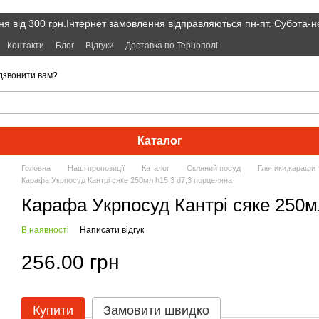
я від 300 грн.Інтернет замовлення відправляються пн-пт. Субота-н
Контакти
Блог
Відгуки
Доставка по Тернополі
дзвонити вам?
Каталог
Головна
Наші пропозиції
Каталог
Скляний посуд
Глечики,карафи 
Карафа Укрпосуд Кантрі сяке 250мл h15,3 d7,3 порцеляна
Карафа Укрпосуд Кантрі сяке 250м
В наявності
Написати відгук
256.00 грн
Купити
Замовити швидко