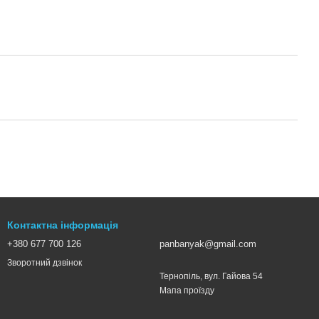
Контактна інформація
+380 677 700 126
panbanyak@gmail.com
Зворотний дзвінок
Тернопіль, вул. Гайова 54
Мапа проїзду