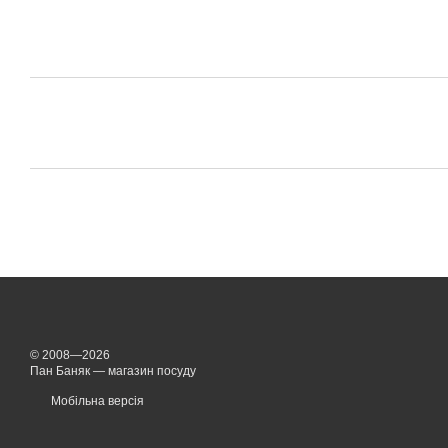
© 2008—2026
Пан Баняк — магазин посуду
Мобільна версія