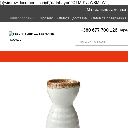
})(window,document,'script','dataLayer','GTM-K7JWBM2W');
Перейти к основному контенту
Мінімальне замовленн
Наші пропозиції
Про нас
Оплата і доставка
Обмін та повернення
+380 677 700 126
Пере