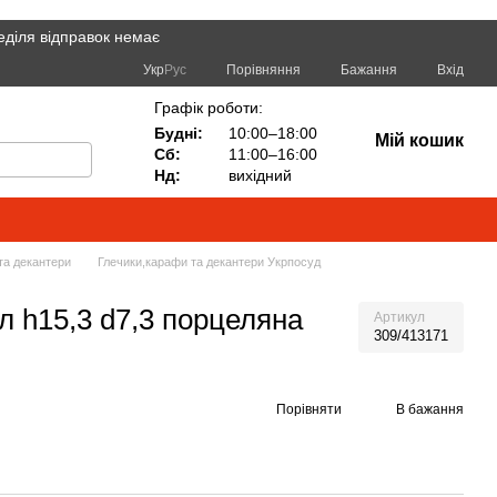
еділя відправок немає
Порівняння
Укр
Рус
Бажання
Вхід
Графік роботи:
Будні:
10:00–18:00
Мій кошик
Сб:
11:00–16:00
Нд:
вихідний
та декантери
Глечики,карафи та декантери Укрпосуд
л h15,3 d7,3 порцеляна
Артикул
309/413171
Порівняти
В бажання