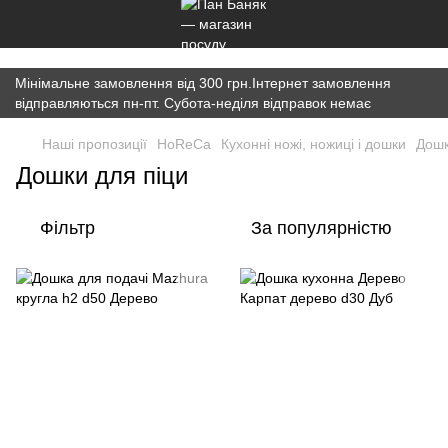
})(window,document,'script','dataLayer','GTM-K7JWBM2W');
Мінімальне замовлення від 300 грн.Інтернет замовлення
відправляються пн-пт. Субота-неділя відправок немає
Наші пропозиції
HoReCa
Кухонні ножі, ножиці і дошки
Дош
Дошки для піци
Фільтр
За популярністю