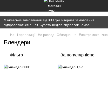
})(window,document,'script','dataLayer','GTM-K7JWBM2W');
Мінімальне замовлення від 300 грн.Інтернет замовлення
відправляються пн-пт. Субота-неділя відправок немає
Наші пропозиції
Не розпод
Обладнання
Електромеханічне
Блендери
Фільтр
За популярністю