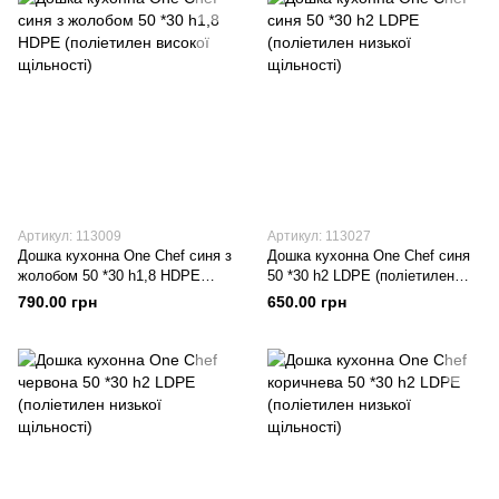
Артикул: 113009
Артикул: 113027
Дошка кухонна One Chef синя з
Дошка кухонна One Chef синя
жолобом 50 *30 h1,8 HDPE
50 *30 h2 LDPE (поліетилен
(поліетилен високої щільності)
низької щільності)
790.00 грн
650.00 грн