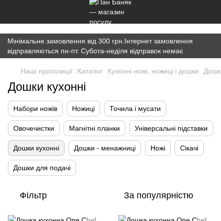
})(window,document,'script','dataLayer','GTM-K7JWBM2W');
Мінімальне замовлення від 300 грн.Інтернет замовлення
відправляються пн-пт. Субота-неділя відправок немає
Наші пропозиції
Каталог
Кухонні ножі, ножиці і дошки
Дошк
Дошки кухонні
Набори ножів
Ножиці
Точила і мусати
Овочечистки
Магнітні планки
Універсальні підставки
Дошки кухонні
Дошки - менажниці
Ножі
Сікачі
Дошки для подачі
Фільтр
За популярністю