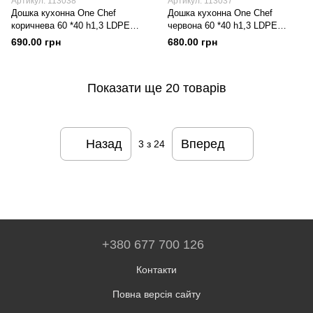
Артикул: 113038
Артикул: 113037
Дошка кухонна One Chef
Дошка кухонна One Chef
коричнева 60 *40 h1,3 LDPE
червона 60 *40 h1,3 LDPE
(поліетилен низької щільності)
(поліетилен низької щільності)
690.00 грн
680.00 грн
Показати ще 20 товарів
Назад
Вперед
3
з 24
+380 677 700 126
Контакти
Повна версія сайту