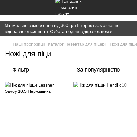
})(window,document,'script','dataLayer','GTM-K7JWBM2W');
Мінімальне замовлення від 300 грн.Інтернет замовлення
відправляються пн-пт. Субота-неділя відправок немає
Наші пропозиції
Каталог
Інвентар для піцерії
Ножі для піци
Ножі для піци
Фільтр
За популярністю