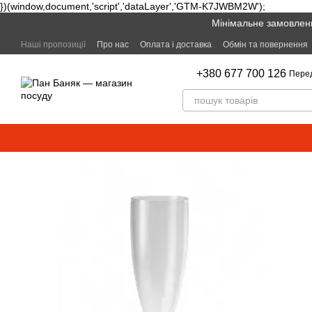
})(window,document,'script','dataLayer','GTM-K7JWBM2W');
Перейти к основному контенту
Мінімальне замовленн
Наші пропозиції
Про нас
Оплата і доставка
Обмін та повернення
+380 677 700 126
Пере