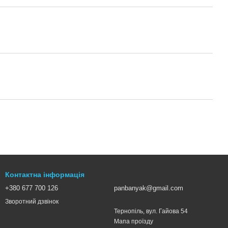
Контактна інформація
+380 677 700 126
panbanyak@gmail.com
Зворотний дзвінок
Тернопіль, вул. Гайова 54
Мапа проїзду