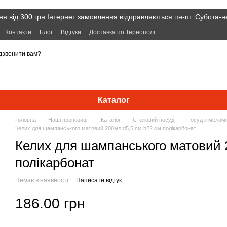
я від 300 грн.Інтернет замовлення відправляються пн-пт. Субота-н
Контакти
Блог
Відгуки
Доставка по Тернополі
дзвонити вам?
Каталог
Головна
Наші пропозиції
Каталог
Cтоловий посуд
Посуд з меламі
Келих для шампанського матовий 200мл d5,5 см h22 см полікарбонат
Келих для шампанського матовий 
полікарбонат
Немає в наявності
Написати відгук
186.00 грн