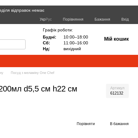
еділя відправок немає
Порівняння
Укр
Рус
Бажання
Вхід
Графік роботи:
Будні:
10:00–18:00
Мій кошик
Сб:
11:00–16:00
Нд:
вихідний
ну
Посуд з меламіну One Chef
200мл d5,5 см h22 см
Артикул
612132
Порівняти
В бажання