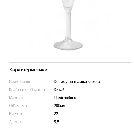
Характеристики
Применение
Келих для шампанського
Країна виробництва
Китай
Матеріал
Полікарбонат
Об'єм, мл
200мл
Висота
22
Діаметр
5,5