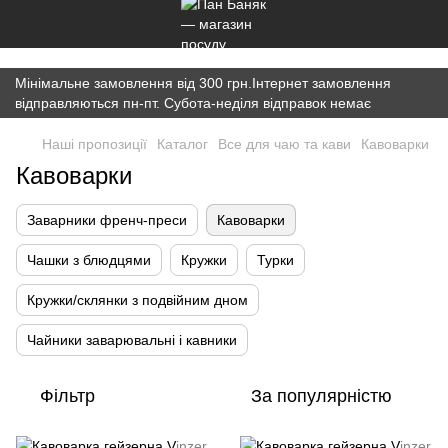
})(window,document,'script','dataLayer','GTM-K7JWBM2W');
Мінімальне замовлення від 300 грн.Інтернет замовлення
відправляються пн-пт. Субота-неділя відправок немає
Наші пропозиції
Каталог
Все для чаю та кави
Кавоварки
Кавоварки
Заварники френч-преси
Кавоварки
Чашки з блюдцями
Кружки
Турки
Кружки/склянки з подвійним дном
Чайники заварювальні і кавники
Фільтр
За популярністю