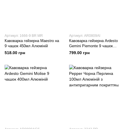
Артикул: 1666-9 BR MR
Артикул: AR0809AI
Кавоварка гейзерна Maestro на
Кавоварка гейзерна Ardesto
9 чашок 450мл Алюміній
Gemini Piemonte 9 чашок
450мл Алюміній
518.00 грн
799.00 грн