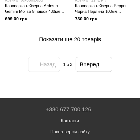
Артикул: AR0809AGS
Артикул: 2242 PR
Кавоварка гейзерна Ardesto
Кавоварка гейзерна Pepper
Gemini Molise 9 чашок 400мл
Чорна Перлина 100мл
Алюміній
Алюміній з антипригарним
699.00 грн
730.00 грн
покриттям
Показати ще 20 товарів
Назад
Вперед
1
з 3
+380 677 700 126
Контакти
Повна версія сайту