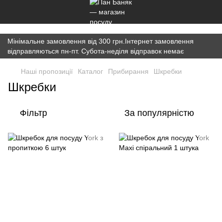
})(window,document,'script','dataLayer','GTM-K7JWBM2W');
Мінімальне замовлення від 300 грн.Інтернет замовлення
відправляються пн-пт. Субота-неділя відправок немає
Наші пропозиції
Каталог
Прибирання
Шкребки
Шкребки
Фільтр
За популярністю