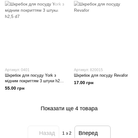
Артикул: 0401
Артикул: 820015
Шкребок для посуду York з
Шкребок для посуду Revafor
мідним покриттям 3 штуки h2,5
17.00 грн
d7
55.00 грн
Показати ще 4 товара
Назад
Вперед
1
з 2