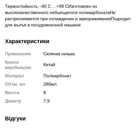
Термостойкость: -40 С …+99 СИзготовлен из
высококачественного небьющегося поликарбонатаНе
растрескивается при охлаждении и замораживанииПодходит
для мытья в посудомоечной машине
Характеристики
Применение
Склянка низька
Країна
Китай
виробництва
Матеріал
Полікарбонат
Об'єм, мл
280мл
Висота
8
Діаметр
7,9
Відгуки