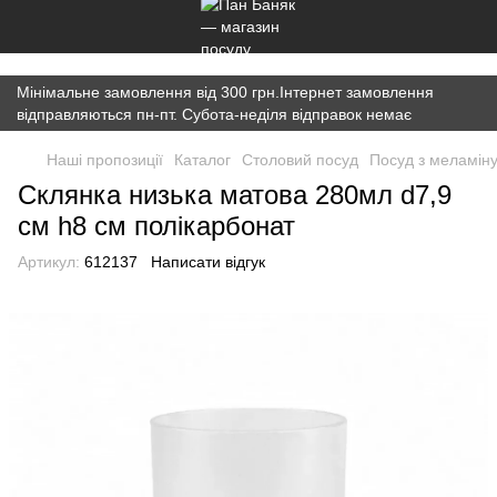
})(window,document,'script','dataLayer','GTM-K7JWBM2W');
Мінімальне замовлення від 300 грн.Інтернет замовлення
відправляються пн-пт. Субота-неділя відправок немає
Наші пропозиції
Каталог
Cтоловий посуд
Посуд з меламін
Склянка низька матова 280мл d7,9
см h8 см полікарбонат
Артикул:
612137
Написати відгук