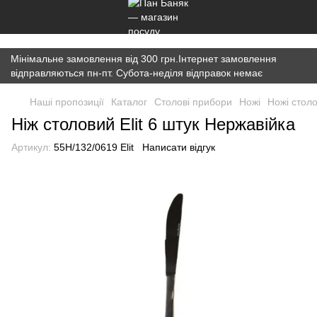
})(window,document,'script','dataLayer','GTM-K7JWBM2W');
Мінімальне замовлення від 300 грн.Інтернет замовлення
відправляються пн-пт. Субота-неділя відправок немає
Наші пропозиції
Каталог
Столові прибори
Ножі
Ножі столо
Ніж столовий Elit 6 штук Нержавійка
Артикул:
55H/132/0619 Elit
Написати відгук