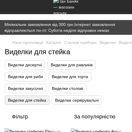
})(window,document,'script','dataLayer','GTM-K7JWBM2W');
Мінімальне замовлення від 300 грн.Інтернет замовлення
відправляються пн-пт. Субота-неділя відправок немає
Наші пропозиції
Каталог
Столові прибори
Виделки
Виделк
Виделки для стейка
Виделки десертні
Виделки для равликів
Виделки для риби
Виделки для торта
Виделки закусочні
Виделки столові
Виделки для стейка
Виделки сервірувальні
Фільтр
За популярністю