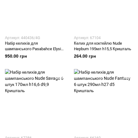
Артикул: 440436/4G
Артикул: 67104
Набір келихів для
Келих для коктейлю Nude
шампанського Pasabahce Elysia
Hepburn 195мл h15,5 Кришталь
Gold 4 штуки 260мл Скло
950.00 грн
264.00 грн