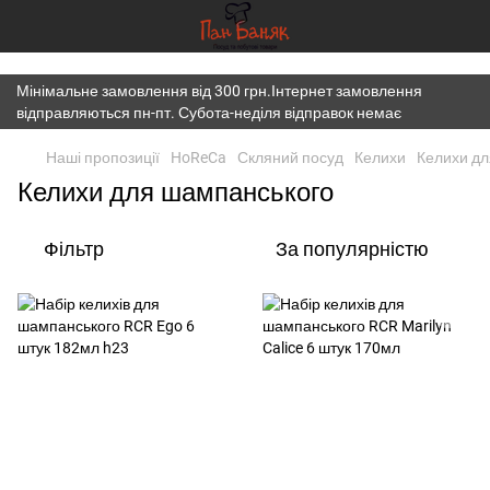
})(window,document,'script','dataLayer','GTM-K7JWBM2W');
Мінімальне замовлення від 300 грн.Інтернет замовлення
відправляються пн-пт. Субота-неділя відправок немає
Наші пропозиції
HoReCa
Скляний посуд
Келихи
Келихи дл
Келихи для шампанського
Фільтр
За популярністю