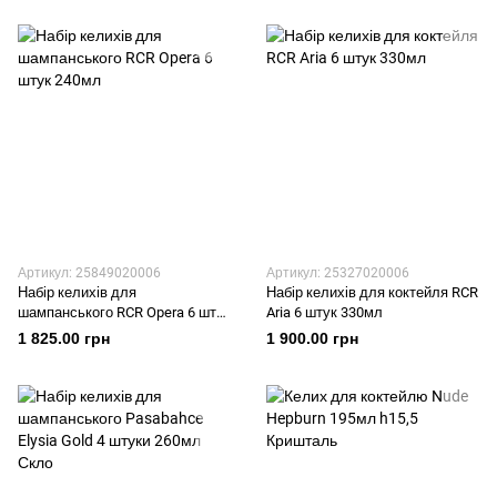
Артикул: 25849020006
Артикул: 25327020006
Набір келихів для
Набір келихів для коктейля RCR
шампанського RCR Opera 6 штук
Aria 6 штук 330мл
240мл
1 825.00 грн
1 900.00 грн