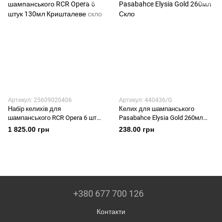
Артикул: 25609020406
Артикул: 440436/G
Набір келихів для
Келих для шампанського
шампанського RCR Opera 6 штук
Pasabahce Elysia Gold 260мл
130мл Кришталеве скло
Скло
1 825.00 грн
238.00 грн
+380 677 700 126
Контакти