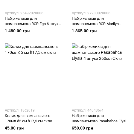
Артикул: 25492020006
Артикул: 27280020006
Набір келихів для
Набір келихів для
шампанського RCR Ego 6 штук
шампанського RCR Marilyn
182мл h23
Calice 6 штук 170мл
1 480.00 грн
1 865.00 грн
Артикул: 18с2019
Артикул: 440436/4
Келих для шампанського
Набір келихів для
170мл d5 см h17,5 см скло
шампанського Pasabahce Elysia
4 штуки 260мл Скло
45.00 грн
650.00 грн